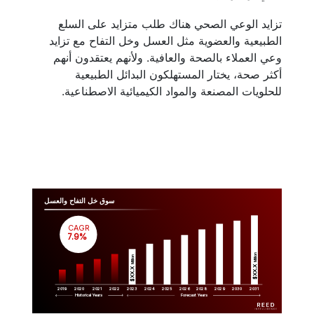
تزايد الوعي الصحي هناك طلب متزايد على السلع
الطبيعية والعضوية مثل العسل وخل التفاح مع تزايد
وعي العملاء بالصحة والعافية. ولأنهم يعتقدون أنهم
أكثر صحة، يختار المستهلكون البدائل الطبيعية
للحلويات المصنعة والمواد الكيميائية الاصطناعية.
سوق خل التفاح والعسل
CAGR
 7.9%
Million
Million
$XX.X 
$XX.X 
2019
2020
2021
2022
2023
2029
2024
2025
2026
2028
2030
2031
Historical Years
Forecast Years