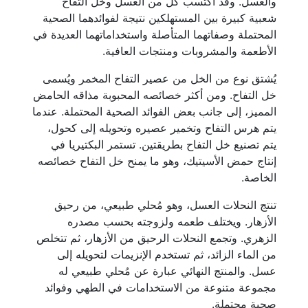
والعسل. وقد اكتسب كل من العسل وخل التفاح
شعبية كبيرة بين المستهلكين نتيجة لفوائدهما الصحية
المحتملة وصفاتهما المتأصلة واستخداماتهما العديدة في
الأطعمة والمشروبات ومنتجات العافية.
يُشتق نوع من الخل من عصير التفاح المخمر ويُسمى
خل التفاح. ومن أكثر خصائصه المحبوبة مذاقه الحامض
المميز، إلى جانب بعض الفوائد الصحية المحتملة. عندما
يتم هرس التفاح وتخمير عصيره وتحويله إلى كحول،
يتم تصنيع خل التفاح بطريقتين. تستمر البكتيريا في
إنتاج حمض الأسيتيك، وهو ما يمنح خل التفاح خصائصه
الخاصة.
تنتج النحلات العسل، وهو مُحلي طبيعي، من رحيق
الأزهار. ويختلف طعمه ولزوجته بحسب مصدره
الزهري. وتجمع النحلات الرحيق من الأزهار، ثم تتخلص
من الماء الزائد، ثم تستخدم الإنزيمات لتحويله إلى
عسل. والمنتج النهائي عبارة عن مُحلي طبيعي له
مجموعة متنوعة من الاستخدامات في الطهي وفوائد
صحية محتملة.