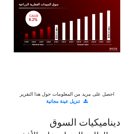
سوق المبيدات الفطرية الزراعية
CAGR
 8.2%
Million
Million
$XX.X 
$XX.X 
2019
2020
2021
2022
2023
2029
2024
2025
2026
2028
2030
2031
Historical Years
Forecast Years
احصل على مزيد من المعلومات حول هذا التقرير
تنزيل عينة مجانية
ديناميكيات السوق