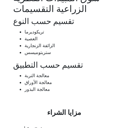
الزراعية التقسيمات
تقسيم حسب النوع
تريكوديرما
العصية
الزائفة الزنجارية
ستربتوميسس
تقسيم حسب التطبيق
معالجة التربة
معالجة الأوراق
معالجة البذور
مزايا الشراء