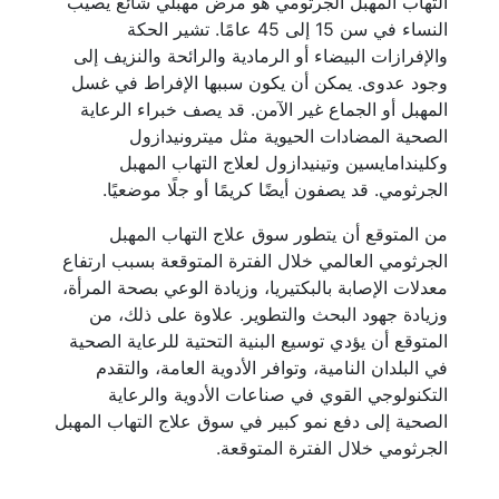
التهاب المهبل الجرثومي هو مرض مهبلي شائع يصيب
النساء في سن 15 إلى 45 عامًا. تشير الحكة
والإفرازات البيضاء أو الرمادية والرائحة والنزيف إلى
وجود عدوى. يمكن أن يكون سببها الإفراط في غسل
المهبل أو الجماع غير الآمن. قد يصف خبراء الرعاية
الصحية المضادات الحيوية مثل ميترونيدازول
وكليندامايسين وتينيدازول لعلاج التهاب المهبل
الجرثومي. قد يصفون أيضًا كريمًا أو جلًا موضعيًا.
من المتوقع أن يتطور سوق علاج التهاب المهبل
الجرثومي العالمي خلال الفترة المتوقعة بسبب ارتفاع
معدلات الإصابة بالبكتيريا، وزيادة الوعي بصحة المرأة،
وزيادة جهود البحث والتطوير. علاوة على ذلك، من
المتوقع أن يؤدي توسيع البنية التحتية للرعاية الصحية
في البلدان النامية، وتوافر الأدوية العامة، والتقدم
التكنولوجي القوي في صناعات الأدوية والرعاية
الصحية إلى دفع نمو كبير في سوق علاج التهاب المهبل
الجرثومي خلال الفترة المتوقعة.