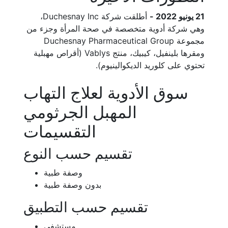
21 يونيو 2022 -
أطلقت شركة Duchesnay Inc،
وهي شركة أدوية متخصصة في صحة المرأة وجزء من
مجموعة Duchesnay Pharmaceutical Group
ومقرها بلينفيل، كيبيك، منتج Vablys (أقراص مهبلية
تحتوي على كلوريد الديكوالينيوم).
سوق الأدوية لعلاج التهاب
المهبل الجرثومي
التقسيمات
تقسيم حسب النوع
وصفة طبية
بدون وصفة طبية
تقسيم حسب التطبيق
مستشفى