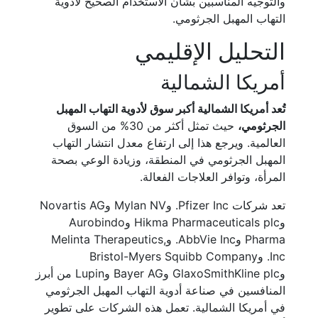
والتوجيه المناسبين بشأن الاستخدام الصحيح لأدوية
التهاب المهبل الجرثومي.
التحليل الإقليمي
أمريكا الشمالية
تُعد أمريكا الشمالية أكبر سوق لأدوية التهاب المهبل
الجرثومي،
حيث تمثل أكثر من 30% من السوق
العالمية. ويرجع هذا إلى ارتفاع معدل انتشار التهاب
المهبل الجرثومي في المنطقة، وزيادة الوعي بصحة
المرأة، وتوافر العلاجات الفعالة.
تعد شركات Pfizer Inc. وMylan NV وNovartis AG
وHikma Pharmaceuticals plc وAurobindo
Pharma وAbbVie Inc. وMelinta Therapeutics,
Inc. وBristol-Myers Squibb Company
وGlaxoSmithKline plc وBayer AG وLupin من أبرز
المنافسين في صناعة أدوية التهاب المهبل الجرثومي
في أمريكا الشمالية. تعمل هذه الشركات على تطوير