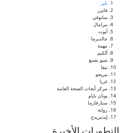
باير
فايزر
سانوفي
بيرامال
أبوت
جالديرما
مهمة
ألكيم
شيو تشنغ
تيفا
بيريجو
غربا
مركز أبحاث الصحة العامة
يونان باياو
ستارفارما
رواية
إيدنبريدج
التطورات الأخيرة