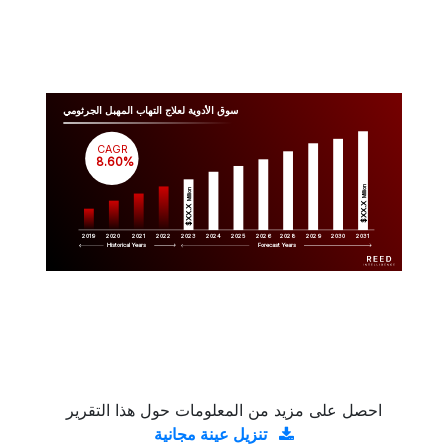
سوق الأدوية لعلاج التهاب المهبل الجرثومي
CAGR
 8.60%
Million
Million
$XX.X 
$XX.X 
2019
2020
2021
2022
2023
2029
2024
2025
2026
2028
2030
2031
Historical Years
Forecast Years
احصل على مزيد من المعلومات حول هذا التقرير
تنزيل عينة مجانية