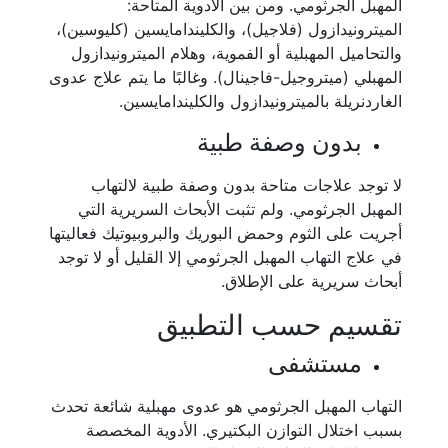
المهبل الجرثومي. ومن بين الأدوية المتاحة:
الميترونيدازول (فلاجيل)، والكليندامايسين (كليوسين)،
والتحاميل المهبلية أو الفموية، وهلام الميترونيدازول
المهبلي (ميتروجيل-فاجينال). وغالبًا ما يتم علاج عدوى
الغاردنريلة بالميترونيدازول والكليندامايسين.
بدون وصفة طبية
لا توجد علاجات متاحة بدون وصفة طبية لالتهاب
المهبل الجرثومي. ولم تثبت الأبحاث السريرية التي
أجريت على الثوم وحمض البوريك والبروبيوتيك فعاليتها
في علاج التهاب المهبل الجرثومي إلا القليل أو لا توجد
أبحاث سريرية على الإطلاق.
تقسيم حسب التطبيق
مستشفى
التهاب المهبل الجرثومي هو عدوى مهبلية شائعة تحدث
بسبب اختلال التوازن البكتيري. الأدوية المخصصة