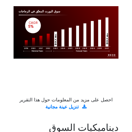
سوق البورت المعتّق في الزجاجات
CAGR
 5%
Million
Million
$XX.X 
$XX.X 
2019
2020
2021
2022
2023
2029
2024
2025
2026
2028
2030
2031
Historical Years
Forecast Years
احصل على مزيد من المعلومات حول هذا التقرير
تنزيل عينة مجانية
ديناميكيات السوق