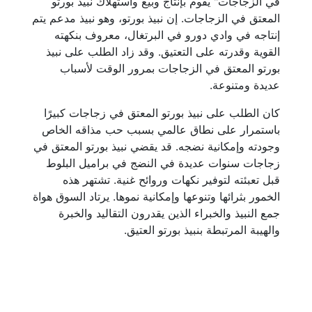
في الزجاجات" يقوم بإنتاج وبيع واستهلاك نبيذ بورتو
المعتق في الزجاجات. إن نبيذ بورتو، وهو نبيذ مدعم يتم
إنتاجه في وادي دورو في البرتغال، معروف بنكهته
القوية وقدرته على التعتيق. وقد زاد الطلب على نبيذ
بورتو المعتق في الزجاجات بمرور الوقت لأسباب
عديدة ومتنوعة.
كان الطلب على نبيذ بورتو المعتق في زجاجات كبيرًا
باستمرار على نطاق عالمي بسبب حب مذاقه الخاص
وجودته وإمكانية نضجه. قد يقضي نبيذ بورتو المعتق في
زجاجات سنوات عديدة في النضج في براميل البلوط
قبل تعبئته لتوفير نكهات وروائح غنية. تشتهر هذه
الخمور بثرائها وتنوعها وإمكانية نموها. يرتاد السوق هواة
جمع النبيذ والخبراء الذين يقدرون التقاليد والخبرة
والهيبة المرتبطة بنبيذ بورتو العتيق.