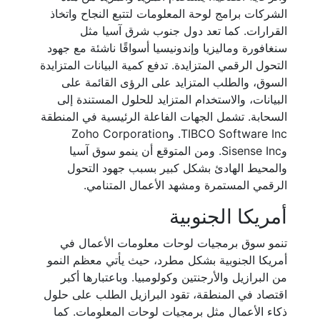
الشركات برامج لوحة المعلومات لتتبع النجاح واتخاذ
القرارات. كما تعد دول جنوب شرق آسيا مثل
سنغافورة وماليزيا وإندونيسيا أسواقًا ناشئة مع جهود
التحول الرقمي المتزايدة. تدفع كمية البيانات المتزايدة
السوق، والطلب المتزايد على الرؤى القائمة على
البيانات، والاستخدام المتزايد للحلول المستندة إلى
السحابة. تشمل الجهات الفاعلة الرئيسية في المنطقة
TIBCO Software Inc. وZoho Corporation
وSisense Inc. ومن المتوقع أن ينمو سوق آسيا
والمحيط الهادئ بشكل كبير بسبب جهود التحول
الرقمي المستمرة ومشهد الأعمال المتنامي.
أمريكا الجنوبية
تنمو سوق برمجيات لوحات معلومات الأعمال في
أمريكا الجنوبية بشكل مطرد، حيث يأتي معظم النمو
من البرازيل والأرجنتين وكولومبيا. وباعتبارها أكبر
اقتصاد في المنطقة، تقود البرازيل الطلب على حلول
ذكاء الأعمال مثل برمجيات لوحات المعلومات. كما