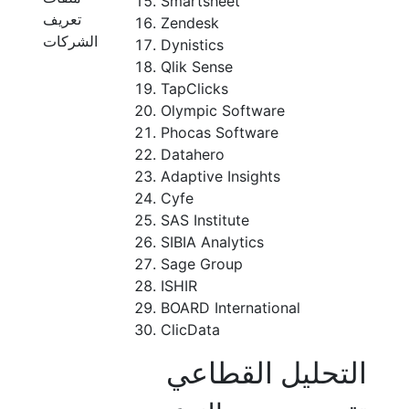
Smartsheet
تعريف
Zendesk
الشركات
Dynistics
Qlik Sense
TapClicks
Olympic Software
Phocas Software
Datahero
Adaptive Insights
Cyfe
SAS Institute
SIBIA Analytics
Sage Group
ISHIR
BOARD International
ClicData
التحليل القطاعي