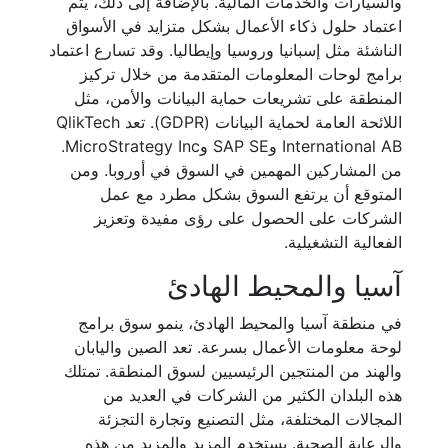
والسيارات والخدمات المالية. بالإضافة إلى ذلك، يتم
اعتماد حلول ذكاء الأعمال بشكل متزايد في الأسواق
الناشئة مثل إسبانيا وروسيا وإيطاليا. وقد تسارع اعتماد
برامج لوحات المعلومات المتقدمة من خلال تركيز
المنطقة على تشريعات حماية البيانات والأمن، مثل
اللائحة العامة لحماية البيانات (GDPR). تعد QlikTech
International AB وSAP SE وMicroStrategy Inc.
من المشاركين المهمين في السوق في أوروبا. ومن
المتوقع أن يرتفع السوق بشكل مطرد مع عمل
الشركات على الحصول على رؤى مفيدة وتعزيز
الفعالية التشغيلية.
آسيا والمحيط الهادئ
في منطقة آسيا والمحيط الهادئ، ينمو سوق برامج
لوحة معلومات الأعمال بسرعة. تعد الصين واليابان
والهند من المنتجين الرئيسيين لسوق المنطقة. تمتلك
هذه البلدان الكثير من الشركات في العديد من
المجالات المختلفة، مثل التصنيع وتجارة التجزئة
والرعاية الصحية. يستخدم المزيد والمزيد من هذه