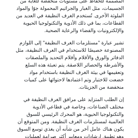
المصممة للحفاظ على مستويات منخفضة للغاية من
الجسيمات، مثل الغبار والجراثيم المحمولة جوًا والمواد
الملوثة الأخرى. تُستخدم الغرف النظيفة في العديد من
القطاعات، بما في ذلك الأدوية والتكنولوجيا الحيوية
والإلكترونيات والفضاء والرعاية الصحية.
تشير عبارة "مستلزمات الغرف النظيفة" إلى اللوازم
المصنوعة خصيصًا للاستخدام في الغرف النظيفة، مثل
الدفاتر والورق والأقلام وأقلام التحديد والملصقات
والأشرطة والحصائر اللاصقة. يتم تعبئة هذه السلع
وتعقيمها في بيئة الغرف النظيفة باستخدام مواد
خضعت للاختبار وتم اعتمادها لاحتوائها على كميات
منخفضة من الجزيئات.
إن الطلب المتزايد على مرافق الغرف النظيفة في
مختلف الصناعات، وخاصة في قطاعي الأدوية
والتكنولوجيا الحيوية، هو المحرك الرئيسي للسوق
العالمية لمستلزمات الغرف النظيفة. ومن المتوقع أن
يكون هناك عامل آخر من شأنه أن يغذي توسع السوق
وهو تطبيق إرشادات ومعايير أكثر صرامة لعمليات