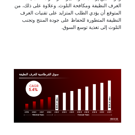
الغرف النظيفة ومكافحة التلوث. وعلاوة على ذلك، من
المتوقع أن يؤدي الطلب المتزايد على تقنيات الغرف
النظيفة المتطورة للحفاظ على جودة المنتج وتجنب
التلوث إلى تغذية توسع السوق.
سوق القرطاسية للغرف النظيفة
CAGR
 5.4%
Million
Million
$XX.X 
$XX.X 
2019
2020
2021
2022
2023
2029
2024
2025
2026
2028
2030
2031
Historical Years
Forecast Years