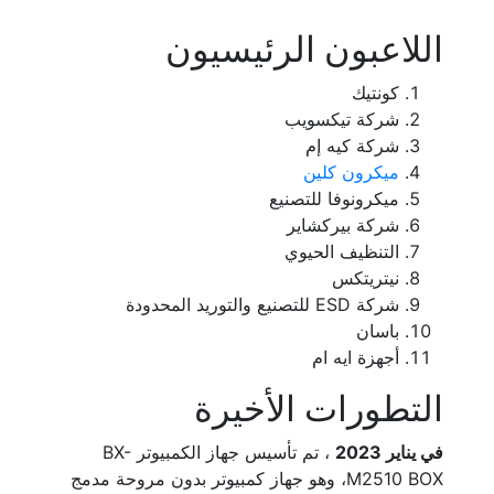
اللاعبون الرئيسيون
كونتيك
شركة تيكسويب
شركة كيه إم
ميكرون كلين
ميكرونوفا للتصنيع
شركة بيركشاير
التنظيف الحيوي
نيتريتكس
شركة ESD للتصنيع والتوريد المحدودة
باسان
أجهزة ايه ام
التطورات الأخيرة
في يناير 2023
، تم تأسيس جهاز الكمبيوتر BX-
M2510 BOX، وهو جهاز كمبيوتر بدون مروحة مدمج