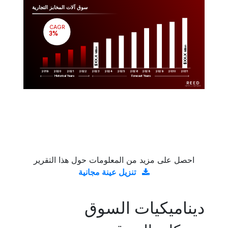
سوق آلات المخابز التجارية
CAGR
 3%
Million
Million
$XX.X 
$XX.X 
2019
2020
2021
2022
2023
2029
2024
2025
2026
2028
2030
2031
Historical Years
Forecast Years
احصل على مزيد من المعلومات حول هذا التقرير
تنزيل عينة مجانية
ديناميكيات السوق