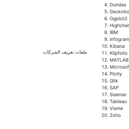
Dundas
Geckobo
Ggplot2
Highchar
IBM
Infogra
Kibana
ملفات تعريف الشركات
Klipfolio
MATLAB
Microsof
Plotly
Qlik
SAP
Sisense
Tableau
Visme
Zoho