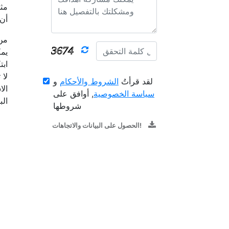
مثل
أن 
من 
يمك
ابت
لا 
لقد قرأتُ
الشروط والأحكام
و
الا
سياسة الخصوصية
, أوافق على
الب
شروطها
الحصول على البيانات والاتجاهات!