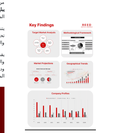
من 
يبلغ 2
الم
يتن
تحل
وال
يقد
وال
ودي
الم