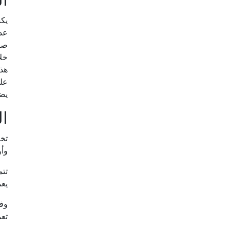
يكش
عدة
صنا
خل
هذه
على
يض
ال
تخت
وأو
تتم
يعم
وفي
تعم