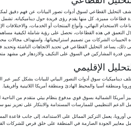
ف التحليل القطاعي لسوق أدوات تصور البيانات عن فهم دقيق لمكونا
 قطاعات مميزة، كل منها يقدم رؤى فريدة حول ديناميكياته. تشمل 
عات الاستخدام النهائي، وأنواع المنتجات أو الخدمات، والاختلافات الإ
ال التعمق في هذه القطاعات، نحصل على رؤية شاملة لكيفية مساهمة
 الحبيبات الشركات من تصميم استراتيجياتها، واستهداف مجالات محددة
 ذلك، يساعد التحليل القطاعي في تحديد الاتجاهات الناشئة وتحديد ف
من قدرة المشاركين في السوق على التكيف والازدهار في مشهد متطو
تحليل الإقليمي
لف ديناميكيات سوق أدوات التصور البياني للبيانات بشكل كبير عبر ال
روبا ومنطقة آسيا والمحيط الهادئ ومنطقة أمريكا اللاتينية وأفريقيا.
يز أمريكا الشمالية بسوق قوي مدفوع بنظام بيئي متقدم من الناحية 
ل الدعم التنظيمي للممارسات المستدامة والابتكار على تعزيز نمو سو
 أوروبا، يعمل التركيز المماثل على الاستدامة، إلى جانب قاعدة الم
ل معايير الجودة الصارمة في المنطقة على خلق فرص للشركات القادر