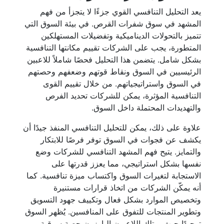
يعد التحليل التنافسي القوي جزءًا لا يتجزأ من فهم
المشهد في سوق شفرات القرص. في بيئة السوق التي
تتميز بالتحولات الديناميكية وتفضيلات المستهلكين
المتطورة، يجب على الشركات تقييم مكانتها التنافسية
بشكل شامل. يتضمن هذا التحليل فحصًا شاملاً للاعبين
الرئيسيين في السوق ونقاط قوتهم وضعفهم وحصتهم
في السوق واستراتيجياتهم. من خلال تقييم القوى
التنافسية المؤثرة، يمكن للشركات تحديد الفرص
والتهديدات المحتملة داخل السوق.
علاوة على ذلك، يمكن للتحليل التنافسي المنفذ جيدًا أن
يكشف عن فجوات في السوق توفر فرصًا للابتكار
والتمايز. يتيح فهم المشهد التنافسي للشركات وضع
نفسها بشكل استراتيجي، مما يعزز قدرتها على
الاستجابة لتغيرات السوق واكتساب ميزة تنافسية. كما
أنه يمكّن الشركات من اتخاذ قرارات مستنيرة
وتخصيص الموارد بشكل فعال وتكييف جهود التسويق
وتطوير المنتجات للتفوق على المنافسين. يُظهر السوق
توحيدًا حيث يمتلك اللاعبون البارزون حصة سوقية