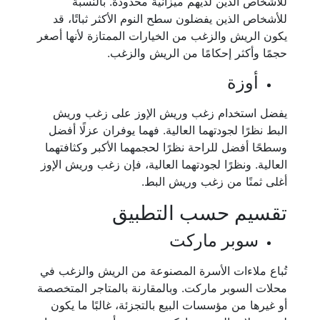
للأشخاص الذين لديهم ميزانية محدودة. بالنسبة
للأشخاص الذين يفضلون سطح النوم الأكثر ثباتًا، قد
يكون الريش والزغب من الخيارات الممتازة لأنها أصغر
حجمًا وأكثر إحكامًا من الريش والزغب.
أوزة
يفضل استخدام زغب وريش الإوز على زغب وريش
البط نظرًا لجودتهما العالية. فهما يوفران عزلًا أفضل
وسطحًا أفضل للراحة نظرًا لحجمهما الأكبر وكثافتهما
العالية. ونظرًا لجودتهما العالية، فإن زغب وريش الإوز
أغلى ثمنًا من زغب وريش البط.
تقسيم حسب التطبيق
سوبر ماركت
تُباع ملاءات الأسرة المصنوعة من الريش والزغب في
محلات السوبر ماركت. وبالمقارنة بالمتاجر المتخصصة
أو غيرها من مؤسسات البيع بالتجزئة، غالبًا ما يكون