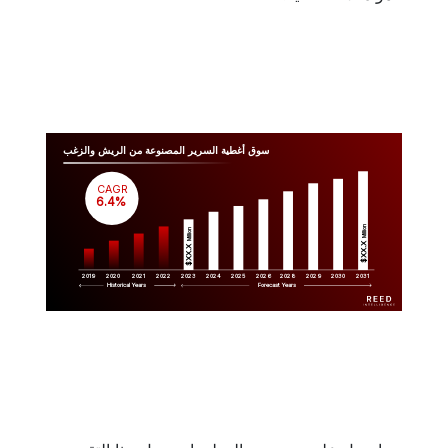
سوق أغطية السرير المصنوعة من الريش والزغب
CAGR
 6.4%
Million
Million
$XX.X 
$XX.X 
2019
2020
2021
2022
2023
2029
2024
2025
2026
2028
2030
2031
Historical Years
Forecast Years