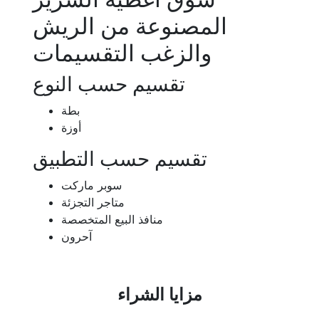
المصنوعة من الريش
والزغب التقسيمات
تقسيم حسب النوع
بطة
أوزة
تقسيم حسب التطبيق
سوبر ماركت
متاجر التجزئة
منافذ البيع المتخصصة
آحرون
مزايا الشراء