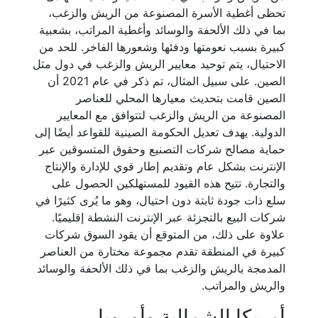
تحظى أغطية الأسرة المصنوعة من الريش والزغب،
بما في ذلك الألحفة والوسائد وأغطية المراتب، بشعبية
كبيرة بسبب نعومتها ودفئها وشعورها الفاخر. للحد من
الاحتيال، يتم توحيد معايير الريش والزغب في دول مثل
الصين. على سبيل المثال، تم ذكر في عام 2021 أن
الصين قامت بتحديث معيارها المحلي للعناصر
المصنوعة من الريش والزغب لتتوافق مع المعايير
الدولية. يهدف تعديل الحكومة الصينية للقواعد أيضًا إلى
حماية مصالح شركات التصنيع وحقوق المتسوقين عبر
الإنترنت بشكل عام وتقديم إطار قوي للإدارة والإنتاج
والتجارة. تتيح هذه القيود للمستهلكين الحصول على
سلع ذات جودة ثابتة دون احتيال، وهو ما يُرى كثيرًا في
شركات البيع بالتجزئة عبر الإنترنت النشطة إقليميًا.
علاوة على ذلك، من المتوقع أن يقود السوق شركات
كبيرة في المنطقة تقدم مجموعة مختارة من العناصر
المدمجة بالريش والزغب بما في ذلك الألحفة والوسائد
والريش والمراتب.
أمريكا الشمالية وأوروبا