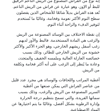
إنه نوع من الفراش المصنوع من الريش الناعم الرقيق
للبط أو الإوز، وهو عبارة عن فراش من الريش الناعم.
تُعد هذه الفراش بديلاً شائعًا للأشخاص الذين يفضلون
سطح النوم الأكثر نعومة وفخامة، وغالبًا ما تُستخدم
لتوفير الدفء والراحة أثناء النوم.
إن نقطة الاختلاف بين الوسائد المصنوعة من الريش
والزغب هي المادة المستخدمة. فالبط والأوز لديهم
زغب أسفل ريشهم الخارجي، وهو الجزء الأكبر والأكثر
خشونة من الريش الخارجي للطائر، وذلك بسبب
خصائصه العازلة العالية وملمسه الخفيف والمتجدد،
وعادة ما يُنظر إلى الزغب على أنه أكثر فخامة وتكلفة
من الريش.
أغطية المراتب واللحافات والوسائد هي مجرد عدد قليل
من عناصر الفراش التي يمكن صنعها من أغطية
السرير المصنوعة من الريش والزغب، وذلك بسبب
سماتها الفريدة، والتي تسمح بتنظيم درجة الحرارة
وإدارة الرطوبة بشكل أفضل، وغالبًا ما يتم اختيارها عن
المواد الاصطناعية.