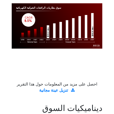
سوق بطاريات الرافعات الشوكية الكهربائية
CAGR
 8.5%
Million
Million
$XX.X 
$XX.X 
2019
2020
2021
2022
2023
2029
2024
2025
2026
2028
2030
2031
Historical Years
Forecast Years
احصل على مزيد من المعلومات حول هذا التقرير
تنزيل عينة مجانية
ديناميكيات السوق