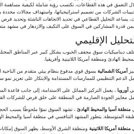
ال التعمق في هذه القطاعات، نكتسب رؤية شاملة لكيفية مساهمة ال
بيبات الشركات من تصميم استراتيجياتها، واستهداف مجالات محددة بفه
، يساعد التحليل القطاعي في تحديد الاتجاهات الناشئة وتحديد فرص ا
من قدرة المشاركين في السوق على التكيف والازدهار في مشهد متطو
تحليل الإقليمي
لف ديناميكيات سوق مجفف الحبوب بشكل كبير عبر المناطق المختلفة،
محيط الهادئ ومنطقة أمريكا اللاتينية وأفريقيا.
يز
أمريكا الشمالية
بسوق قوي مدفوع بنظام بيئي متقدم من الناحية ا
ل الدعم التنظيمي للممارسات المستدامة والابتكار على تعزيز نمو 
ي
أوروبا
، يعمل التركيز المماثل على الاستدامة، إلى جانب قاعدة الم
ل معايير الجودة الصارمة في المنطقة على خلق فرص للشركات القادر
منطقة آسيا والمحيط الهادئ
، تشهد السوق نموًا ملحوظًا بسبب الحجم
بقة المتوسطة. يتطور المشهد التنافسي في منطقة آسيا والمحيط الها
منطقة أمريكا اللاتينية
ومنطقة الشرق الأوسط، يظهر السوق إمكانات 