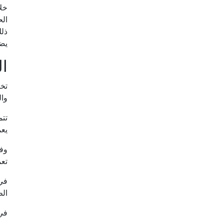
خل
الح
ذلك
يض
ال
تخت
وال
تتم
يعم
وف
تعم
في
الط
في