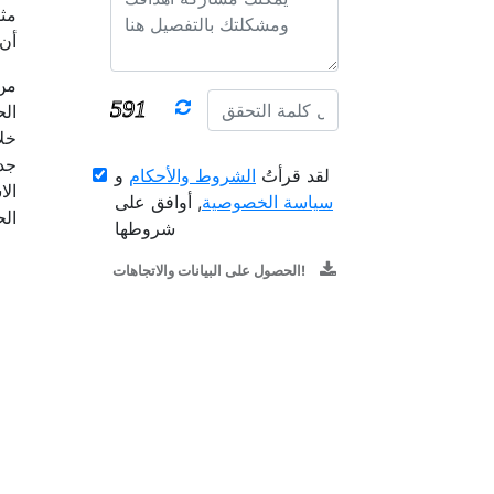
مثل
أن 
من 
الح
خلا
جدي
لقد قرأتُ
الشروط والأحكام
و
الا
سياسة الخصوصية
, أوافق على
الح
شروطها
الحصول على البيانات والاتجاهات!