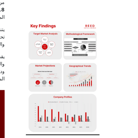
من
.8٪
الم
يتن
تحل
وال
يقد
وال
ودي
الم