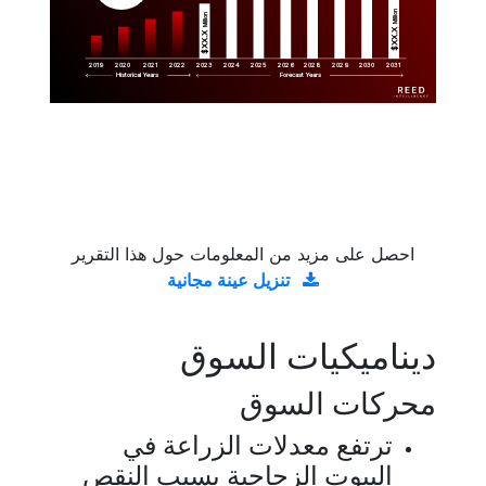
Million
Million
$XX.X 
$XX.X 
2019
2020
2021
2022
2023
2029
2024
2025
2026
2028
2030
2031
Historical Years
Forecast Years
احصل على مزيد من المعلومات حول هذا التقرير
تنزيل عينة مجانية
ديناميكيات السوق
محركات السوق
ترتفع معدلات الزراعة في
البيوت الزجاجية بسبب النقص