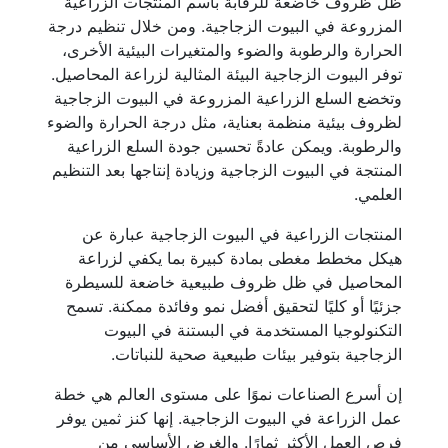
ظل ظروف خاضعة للرقابة باسم المنتجات الزراعية
المزروعة في البيوت الزجاجية. ومن خلال تنظيم درجة
الحرارة والرطوبة والضوء والمتغيرات البيئية الأخرى،
توفر البيوت الزجاجية البيئة المثالية لزراعة المحاصيل.
وتخضع السلع الزراعية المزروعة في البيوت الزجاجية
لظروف بيئية منظمة بعناية، مثل درجة الحرارة والضوء
والرطوبة. ويمكن عادةً تحسين جودة السلع الزراعية
المنتجة في البيوت الزجاجية وزيادة إنتاجها بعد التنظيم
العلمي.
المنتجات الزراعية في البيوت الزجاجية عبارة عن
هيكل مخطط مغطى بمادة كبيرة بما يكفي لزراعة
المحاصيل في ظل ظروف طبيعية خاضعة للسيطرة
جزئيًا أو كليًا لتحقيق أفضل نمو وفائدة ممكنة. تسمح
التكنولوجيا المستخدمة في البستنة في البيوت
الزجاجية بتوفير بيئات طبيعية صحية للنباتات.
إن أسرع الصناعات نموًا على مستوى العالم هي خطة
عمل الزراعة في البيوت الزجاجية. إنها كنز ثمين يوفر
فرص العمل الأكثر ثمارًا. والغرض الأساسي من