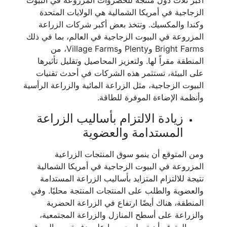
أكبر ثلاث دول منتجة للخضروات المزروعة في البيوت
الزجاجية في أمريكا الشمالية هي الولايات المتحدة
وكندا والمكسيك. وتتخذ بعض أكبر شركات الزراعة
المزروعة في البيوت الزجاجية في العالم، بما في ذلك
Bright Farms وPlenty وVillage Farms، من
المنطقة مقراً لها. ولتعزيز المحاصيل وتقليل تأثيرها
على البيئة، تستثمر هذه الشركات في أحدث تقنيات
البيوت الزجاجية، مثل الزراعة المائية والزراعة الرأسية
وأنظمة الإضاءة الموفرة للطاقة.
زيادة الالتزام بأساليب الزراعة
المستدامة والعضوية
ومن المتوقع أن ينمو سوق المنتجات الزراعية
المزروعة في البيوت الزجاجية في أمريكا الشمالية
نتيجة للالتزام المتزايد بأساليب الزراعة المستدامة
والعضوية والطلب على المنتجات المنتجة محليًا. وفي
المنطقة، هناك أيضًا ارتفاع في الزراعة الحضرية
والزراعة على أسطح المنازل والزراعة المجتمعية،