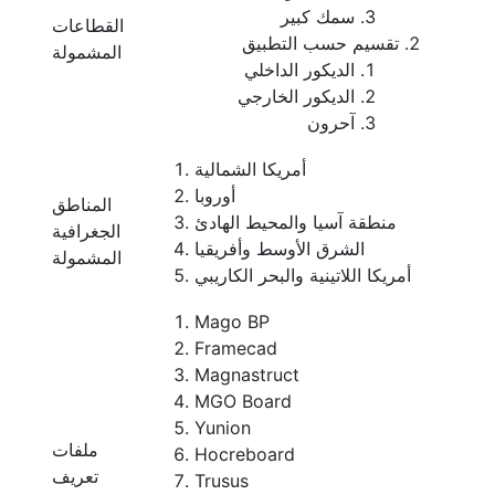
سمك كبير
القطاعات
تقسيم حسب التطبيق
المشمولة
الديكور الداخلي
الديكور الخارجي
آحرون
أمريكا الشمالية
أوروبا
المناطق
منطقة آسيا والمحيط الهادئ
الجغرافية
الشرق الأوسط وأفريقيا
المشمولة
أمريكا اللاتينية والبحر الكاريبي
Mago BP
Framecad
Magnastruct
MGO Board
Yunion
ملفات
Hocreboard
تعريف
Trusus