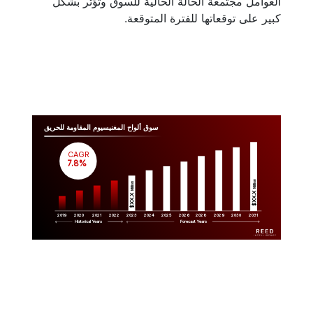
العوامل مجتمعة الحالة الحالية للسوق وتؤثر بشكل
كبير على توقعاتها للفترة المتوقعة.
سوق ألواح المغنيسيوم المقاومة للحريق
CAGR
 7.8%
Million
Million
$XX.X 
$XX.X 
2019
2020
2021
2022
2023
2029
2024
2025
2026
2028
2030
2031
Historical Years
Forecast Years