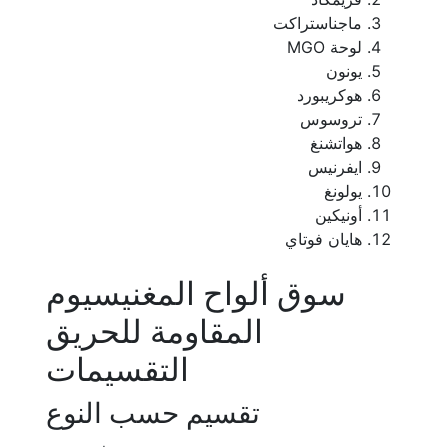
ماجناستراكت
لوحة MGO
يونون
هوكريبورد
تروسوس
هواتشنغ
ايفرنيس
يولونغ
أونيكين
هايان فوتاي
سوق ألواح المغنيسيوم
المقاومة للحريق
التقسيمات
تقسيم حسب النوع