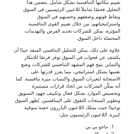
تقييم مكانتها التنافسية بشكل شامل. يتضمن هذا
التحليل فحصًا شاملاً للاعبين الرئيسيين في السوق
ونقاط قوتهم وضعفهم وحصتهم في السوق
واستراتيجياتهم. من خلال تقييم القوى التنافسية
المؤثرة، يمكن للشركات تحديد الفرص والتهديدات
المحتملة داخل السوق.
علاوة على ذلك، يمكن للتحليل التنافسي المنفذ جيدًا أن
يكشف عن فجوات في السوق توفر فرصًا للابتكار
والتمايز. يتيح فهم المشهد التنافسي للشركات وضع
نفسها بشكل استراتيجي، مما يعزز قدرتها على
الاستجابة لتغيرات السوق واكتساب ميزة تنافسية. كما
أنه يمكّن الشركات من اتخاذ قرارات مستنيرة
وتخصيص الموارد بشكل فعال وتكييف جهود التسويق
وتطوير المنتجات للتفوق على المنافسين. يُظهر السوق
توحيدًا حيث يمتلك اللاعبون البارزون حصة سوقية
كبيرة. اللاعبون الرئيسيون مثل،
ماجو بي بي
فريمكاد