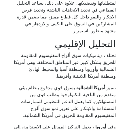
لمتطلباتها وتفضيلاتها. علاوة على ذلك، يساعد التحليل
القطاعي في تحديد الاتجاهات الناشئة وتحديد فرص
الابتكار والنمو داخل كل قطاع مميز، مما يضمن قدرة
المشاركين في السوق على التكيف والازدهار في
مشهد متطور باستمرار.
التحليل الإقليمي
تختلف ديناميكيات سوق ألواح المغنيسيوم المقاومة
للحريق بشكل كبير عبر المناطق المختلفة، وهي أمريكا
الشمالية وأوروبا ومنطقة آسيا والمحيط الهادئ
ومنطقة أمريكا اللاتينية وأفريقيا.
تتميز
أمريكا الشمالية
بسوق قوي مدفوع بنظام بيئي
متقدم من الناحية التكنولوجية وطلب قوي من
المستهلكين. كما يعمل الدعم التنظيمي للممارسات
المستدامة والابتكار على تعزيز نمو سوق ألواح
المغنيسيوم المقاومة للحريق في أمريكا الشمالية.
وفي
أوروبا
، يعمل التركيز المماثل على الاستدامة، إلى