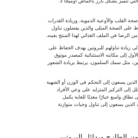
يتميز سمك السلمون المتبل بتركيبة غنية من العناصر الغذائية الحيوية، والتي تتميز بشكل بارز بأحماض أوميجا 3
 صحة القلب والأوعية الدموية، وزيادة القدرات
حفاظ على الصحة المثلى والذين يفضلون تناول
ن الرضا في الملف الغذائي لهذا المنتج بعينه.
ى زيادة تناولهم للبروتين بهدف الحفاظ على
أول إلى مكانته الاستثنائية كمصدر موثوق
وتين، مثل سمك السلمون، يرتبط بزيادة الشعور
 الذين يسعون إلى التحكم في الوزن أو الشهية
إلى التركيز المتزايد على وعي الأفراد
نطاق واسع خيارًا مغذيًا للغاية يكمل
اد الذين يسعون إلى تناول وجبات متوازنة
 الطازج وبدائل البروتين