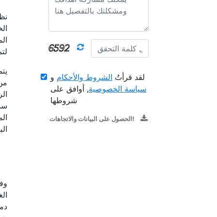
نظر
الخ
ال
لتم
يت
لقد قرأتُ
الشروط والأحكام
و
من 
سياسة الخصوصية
, أوافق على
الر
شروطها
سمك
الم
الحصول على البيانات والاتجاهات!
الب
وفق
الغ
دمج