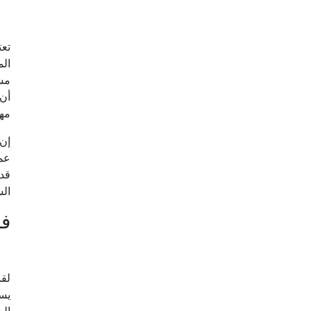
تعت
الم
مست
أن 
مهم
إن 
عمل
قد 
الس
ف
لقد
يسم