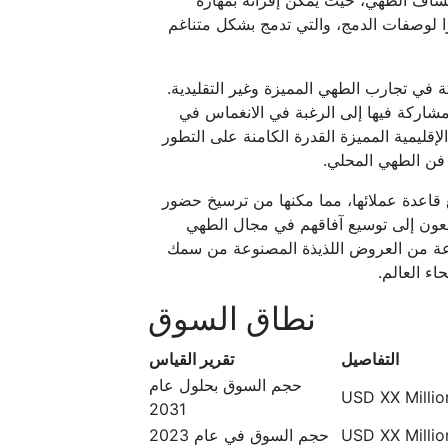
شاف الطهي، حيث يمكن إقرانه بمهارة
ًا لوصفات الدمج، والتي تدمج بشكل متناغم
كة في تجارب الطهي المميزة وغير التقليدية.
لمشاركة فيها إلى الرغبة في الانغماس في
إقليمية المميزة القدرة الكامنة على التطور
فن الطهي المحلي.
 قاعدة عملائها، مما مكنها من ترسيخ حضور
سعون إلى توسيع آفاقهم في مجال الطهي
ة من العروض اللذيذة المصنوعة من سمك
ء العالم.
نطاق السوق
التفاصيل
تقرير القياس
حجم السوق بحلول عام
USD XX Million
2031
USD XX Million
حجم السوق في عام 2023