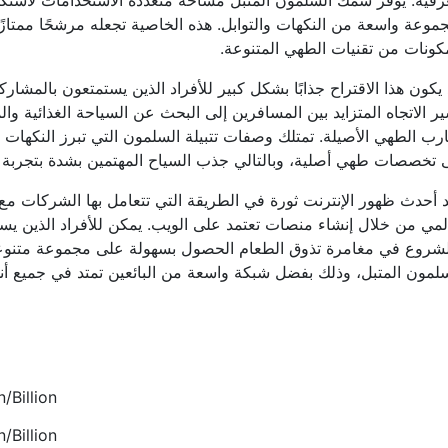
رقية. يوفر سمك السلمون المتبل مساحة متعددة الاستخدامات لاستك
موعة واسعة من النكهات والتوابل. هذه الخاصية تجعله مرشحًا ممتاز
كونات من تقنيات الطهي المتنوعة.
يكون هذا الاقتراح جذابًا بشكل كبير للأفراد الذين يستمتعون بالمشار
ر الاتجاه المتزايد بين المسافرين إلى البحث عن السياحة الغذائية وا
رب الطهي الأصيلة. تمتلك وصفات تتبيلة السلمون التي تبرز النكهات ال
 تخصصات طهي أصلية، وبالتالي جذب السياح المهتمين بشدة بتجربة 
 أحدث ظهور الإنترنت ثورة في الطريقة التي تتعامل بها الشركات مع
مي من خلال إنشاء منصات تعتمد على الويب. يمكن للأفراد الذين ي
لشروع في مغامرة تذوق الطعام الحصول بسهولة على مجموعة متنوع
لمون المتبل، وذلك بفضل شبكة واسعة من البائعين تمتد في جميع أنحا
/Billion
/Billion