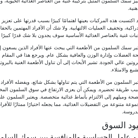
هنية.
 اكتسبت هذه المركبات بعينها اهتمامًا كبيرًا بسبب قدرتها على تعزيز
دراكية، وتخفيف العمليات الالتهابية. ولا شك أن الأفراد المهتمين بال
ات غنية بالعناصر الغذائية الأساسية سوف يجدون بلا شك قدرًا كبيرًا م
بر سمك السلمون من الأطعمة التي يبحث عنها الأفراد الذين يسعون إل
 العضلات وإدارة الوزن والعافية بشكل عام. ويرجع هذا في المقام ال
روتين عالي الجودة. تشير الأبحاث إلى أن تناول الأطعمة الغنية بالبر
شبع والامتلاء.
بر السلمون من الأطعمة التي يتم تناولها بشكل شائع، ويفضله الأفراد
ب طريقة تحضيره. ويمكن أن يعزى الارتفاع في سوق السلمون المخلل 
صحة وميلهم إلى الالتزام بأنماط غذائية متخصصة. ويعتبر السلمون على 
وعة متنوعة من التفضيلات الغذائية، مما يجعله اختيارًا ممتازًا للأفر
دروسة.
ود السوق
عامل الحساسية والمنافسة بين سمك السلمون