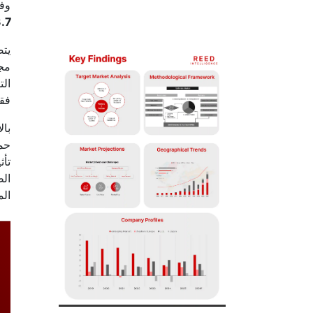
وفقًا لشركة nce
.7%
يت
مجم
الت
فقد
بال
حمض
تأث
الط
الم