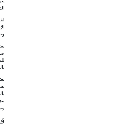
الد
لقد
الإ
وجب
يعت
صحة
للب
بال
يعت
بسب
بال
مجم
وم
قي