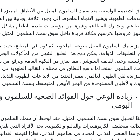
ًا لشعبيته الواسعة، يعد سمك السلمون المتبل من الأطباق المميزة 
دمات الطهوية. ويشير الاتجاه الملحوظ إلى وجود علاقة إيجابية بين
مطاعم. وتشارك المطاعم وغيرها من مؤسسات تقديم الطعام بشكل دا
ييز عروضها وترسيخ مكانة فريدة داخل سوق سمك السلمون المتبل شد
ميز سمك السلمون المتبل بتنوعه الملحوظ كمكون في المطبخ، حيث 
التطبيقات الذواقة. يمكن دمج هذا الطبق الشهي من المأكولات البح
ئيسية وحتى لفائف السوشي، مما يعزز من النكهة العامة ويرفع من ت
 السلمون استخدامًا واسع النطاق في مختلف التقاليد الطهوية في جم
تزايدة لفن الطهي العالمي. تتميز العديد من الإبداعات الطهوية اللذ
وك والأطباق المستوحاة من البحر الأبيض المتوسط، بسمك السلمون ال
زيادة الوعي حول الفوائد الصحية للسلمون و
اليومي
ًا لتحليل سوق سمك السلمون المتبل، فقد لوحظ أن سمك السلمون ا
ذائية منخفضة الكربوهيدرات والباليو والكيتونية. يجد الأفراد الذين ي
 هذا العنصر الغذائي المحدد في نظامهم الغذائي، نظرًا لقيمته الغذائي