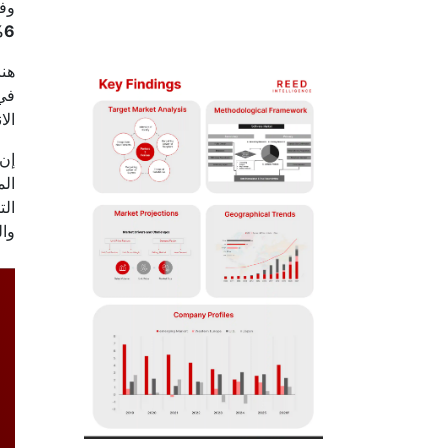
وفقًا لشركة nce
6%
الا
الم
وال