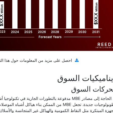
Million
Million
$XX.X 
XX.X 
023
2029
2024
2025
2026
2028
2030
2031
Forecast Years
تنزيل عينة مجانية
احصل على مزيد من المعلومات حول هذا الت
ناميكيات السوق
حركات السوق
إن الحاجة إلى مصادر MBE مدفوعة بالتطورات الجارية في تك
وطوبولوجيات جديدة. تجعل MBE من الممكن بناء هياكل 
جهزة المبتكرة مثل النقاط الكمومية والهياكل غير المتجانسة والأسلا