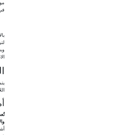
موا
في 
بال
لتر
وبف
الا
ال
الل
أم
وال
أشب