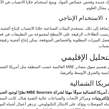
د جديدة وفحص خصائص المواد. ويتيح استخدام خلايا الانصباب في الأ
مجال العلوم.
الاستخدام الإنتاجي
إضافة إلى ذلك، تستخدم البيئات الصناعية خلايا الانصباب لإنتاج أغشية 
سيب الطلاءات الرقيقة على الأسطح لمجموعة من التطبيقات في قطا
ضل الميزات المطلوبة والخصائص المتوقعة، يمكن إنتاج أغشية رقيقة ع
نصباب.
تحليل الإقليمي
يتم تقسيم سوق مصادر MBE العالمية حسب المنطقة مثل أم
اتينية والشرق الأوسط وأفريقيا.
ريكا الشمالية
تُعد أمريكا الشمالية سوقًا مهمً
إلكترونيات
ومراكز الأبحاث والصناعات عالية التقنية هناك. كانت الم
اه الموصلات وتؤكد على الابتكار التكنولوجي. تزدهر أعمال أشباه ال