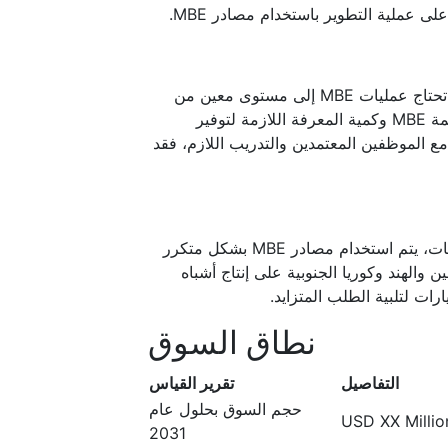
ى عملية التطوير باستخدام مصادر MBE.
التعقيد التكنولوجي والخبرة - من أجل تشغيل المعدات وصيانتها بكفاءة، تحتاج عمليات MBE إلى مستوى معين من
المهارة والخبرة. قد يكون الدخول إلى هذا القطاع صعبًا بسبب تعقيد أنظمة MBE وكمية المعرفة اللازمة لتوفير
تحكم الدقيق في عملية النمو. نظرًا للحاجة إلى استخدام مصادر MBE مع الموظفين المعتمدين والتدريب اللازم، فقد
مع تركيز الدول الناشئة على تنمية قطاعات أشباه الموصلات والإلكترونيات، يتم استخدام مصادر MBE بشكل متكرر
ن والهند وكوريا الجنوبية على إنتاج أشباه
نطاق السوق
التفاصيل
تقرير القياس
حجم السوق بحلول عام
USD XX Million
2031