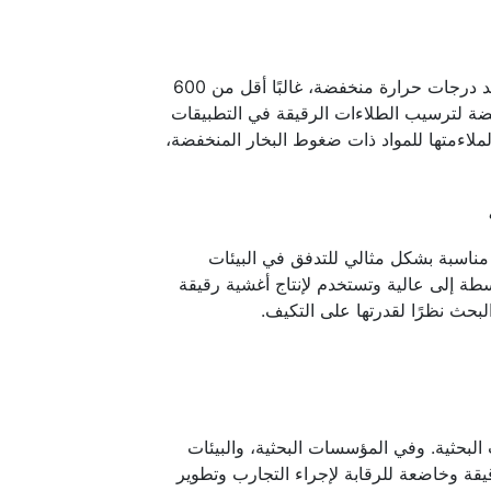
خلايا الانصباب ذات درجات الحرارة المنخفضة هي خلايا انصباب تعمل عند درجات حرارة منخفضة، غالبًا أقل من 600
خفضة لترسيب الطلاءات الرقيقة في التطبيقات
لملاءمتها للمواد ذات ضغوط البخار المنخفضة،
100 درجة مئوية، حيث تكون مناسبة بشكل مثالي للتدفق في البيئات
سطة إلى عالية وتستخدم لإنتاج أغشية رقيقة
لبحث نظرًا لقدرتها على التكيف.
ت البحثية. وفي المؤسسات البحثية، والبيئات
قيقة وخاضعة للرقابة لإجراء التجارب وتطوير