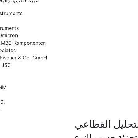
أمريكا اللاتينية والبح
struments
truments
Omicron
rl MBE-Komponenten
ociates
 Fischer & Co. GmbH
 JSC
NM
NC.
O
تحليل القطاعي
تجزئة حسب النوع