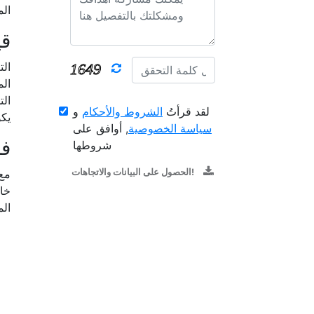
الم
قي
لقد قرأتُ
الشروط والأحكام
و
يكو
سياسة الخصوصية
, أوافق على
ف
شروطها
الحصول على البيانات والاتجاهات!
خار
الموص