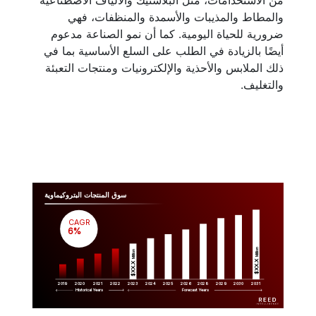
من الاستخدامات، مثل البلاستيك والألياف الاصطناعية
والمطاط والمذيبات والأسمدة والمنظفات، فهي
ضرورية للحياة اليومية. كما أن نمو الصناعة مدعوم
أيضًا بالزيادة في الطلب على السلع الأساسية بما في
ذلك الملابس والأحذية والإلكترونيات ومنتجات التعبئة
والتغليف.
سوق المنتجات البتروكيماوية
CAGR
 6%
Million
Million
$XX.X 
$XX.X 
2019
2020
2021
2022
2023
2029
2024
2025
2026
2028
2030
2031
Historical Years
Forecast Years