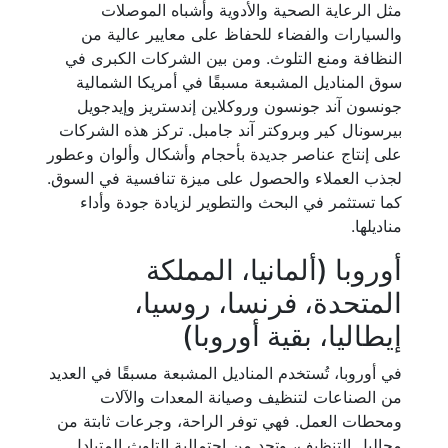
مثل الرعاية الصحية والأدوية وأشباه الموصلات
والسيارات والفضاء للحفاظ على معايير عالية من
النظافة ومنع التلوث. ومن بين الشركات الكبرى في
سوق المناديل المشبعة مسبقًا في أمريكا الشمالية
جونسون آند جونسون وروكلاين إندستريز وإيدجويل
بيرسونال كير وبروكتر آند جامبل. تركز هذه الشركات
على إنتاج عناصر جديدة بأحجام وأشكال وألوان وعطور
لجذب العملاء والحصول على ميزة تنافسية في السوق.
كما تستثمر في البحث والتطوير لزيادة جودة وأداء
مناديلها.
أوروبا (ألمانيا، المملكة
المتحدة، فرنسا، روسيا،
إيطاليا، بقية أوروبا)
في أوروبا، تُستخدم المناديل المشبعة مسبقًا في العديد
من الصناعات لتنظيف وصيانة المعدات والآلات
ومحطات العمل. فهي توفر الراحة، وجرعات ثابتة من
محاليل التنظيف، وتحد من احتمالية التلوث المتبادل.