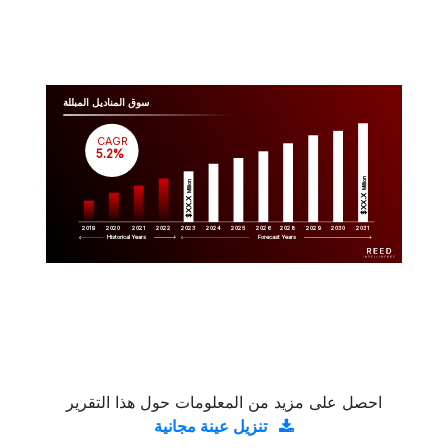
سوق المناديل المبللة
CAGR
 5.2%
Million
Million
$XX.X 
$XX.X 
2019
2020
2021
2022
2023
2029
2024
2025
2026
2028
2030
2031
Historical Years
Forecast Years
احصل على مزيد من المعلومات حول هذا التقرير
تنزيل عينة مجانية