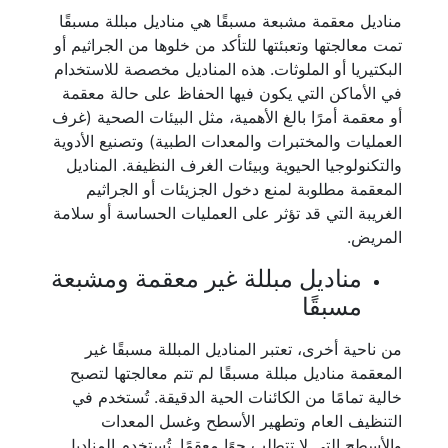
مناديل معقمة مشبعة مسبقًا هي مناديل مبللة مسبقًا
تمت معالجتها وتعبئتها للتأكد من خلوها من الجراثيم أو
البكتيريا أو الملوثات. هذه المناديل مخصصة للاستخدام
في الأماكن التي يكون فيها الحفاظ على حالة معقمة
أو معقمة أمرًا بالغ الأهمية، مثل البيئات الصحية (غرف
العمليات والمختبرات والمعدات الطبية) وتصنيع الأدوية
والتكنولوجيا الحيوية وبيئات الغرف النظيفة. المناديل
المعقمة مطلوبة لمنع دخول الجزيئات أو الجراثيم
الغريبة التي قد تؤثر على العمليات الحساسة أو سلامة
المريض.
مناديل مبللة غير معقمة ومشبعة
مسبقًا
من ناحية أخرى، تعتبر المناديل المبللة مسبقًا غير
المعقمة مناديل مبللة مسبقًا لم تتم معالجتها لتصبح
خالية تمامًا من الكائنات الحية الدقيقة. تُستخدم في
التنظيف العام وتطهير الأسطح وغسل المعدات
والأسطح التي لا تتطلب جوًا معقمًا. تُستخدم المناديل