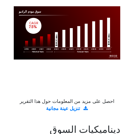
سوق مودم الراديو
CAGR
 7.5%
Million
Million
$XX.X 
$XX.X 
2019
2020
2021
2022
2023
2029
2024
2025
2026
2028
2030
2031
Historical Years
Forecast Years
احصل على مزيد من المعلومات حول هذا التقرير
تنزيل عينة مجانية
ديناميكيات السوق