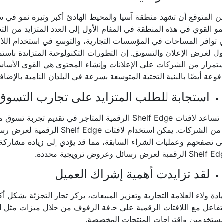
 المتوقع أن تشهد منطقة آسيا والمحيط الهادئ أكبر وتيرة نمو في س
مو القوي في هذه المنطقة في المقام الأول إلى العدد المتزايد من التح
توافر المساحات في المؤسسات التجارية، والتوسع في استخدام اللافتا
ول لغرض الإعلان والتسويق. إن التطورات التكنولوجية المتزايدة باس
تمرار من الشركات على الإعلانات وإنشاء المحتوى هي القوى الأساسي
وعة أيضًا بالبنية التحتية المتوسعة بسرعة في البلدان النامية بالإضافة إ
استجابة للطلب المتزايد على تجارب التسوق 
قد تساعد لافتات Shelf Edge الرقمية المتاجر في تقدي
به من الشركات. يمكن استخدام لاف
 تصفحهم وعمليات الشراء السابقة، مما قد يؤدي إلى زيادة مشاركة ا
 الرقمية لعرض رسائل وعروض ترويجية محددة.
لقد تزايدت أهمية إشراك العميل
ادة ولاء العلامة التجارية وتعزيز المبيعات، يركز تجار التجزئة بشكل أ
تفاعل مع اللافتات الرقمية على حافة الرفوف من خلال ميزات مثل 
مستخدمين واقتراحات المنتجات المخصصة.