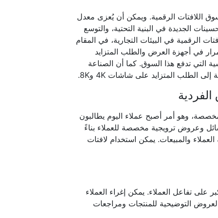
وق اللافتات الرقمية. ويمكن أن يُعزى معدل
سينات الجديدة في البنية التحتية، والتوسع
ت الرقمية في البيئات التجارية، في المقام
تمرار في أجهزة العرض والطلب المتزايد
ة التي تدفع هذا السوق. كما أن الصناعة
لى الطلب المتزايد على شاشات 4K و8K.
الفردية
م تجربة تسوق مخصصة، وهو أمر أصبح عملاء اليوم يطالبون
تات Shelf Edge الرقمية لعرض رسائل وعروض ترويجية مخصصة للعملاء بناءً
لعملاء والمبيعات. يمكن استخدام لافتات
كبر على تفاعل العملاء. يمكن إغراء العملاء
العروض التوضيحية للمنتجات ومراجعات