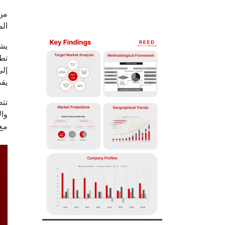
من
الم
يش
تطو
إلى
يقد
تتض
وال
مع