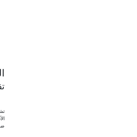
ال
تق
تش
الأ
ضي