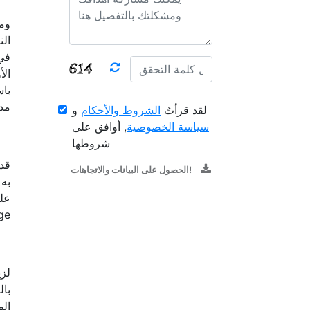
ومن
الن
في 
الأ
باس
مدف
لقد قرأتُ
الشروط والأحكام
و
سياسة الخصوصية
, أوافق على
شروطها
الحصول على البيانات والاتجاهات!
على
Shelf Edge
لزي
بال
ال