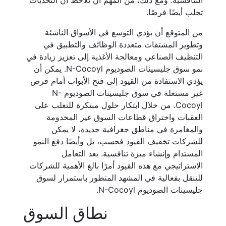
التنافسية. ومع ذلك، من المهم أن نلاحظ أن التحديات
تجلب أيضًا فرصًا.
من المتوقع أن يؤدي التوسع في الأسواق الناشئة
وتطوير المشتقات متعددة الوظائف والتطبيق في
التنظيف الصناعي ومعالجة الأغذية إلى تعزيز زيادة في
نمو سوق جليسينات الصوديوم N-Cocoyl. يمكن أن
يؤدي الاستفادة من القيود إلى فتح الأبواب أمام فرص
غير مستغلة في سوق جليسينات الصوديوم N-
Cocoyl. من خلال ابتكار حلول مبتكرة للتغلب على
العقبات واختراق قطاعات السوق غير المخدومة
والمغامرة في مناطق جغرافية جديدة، لا يمكن
للشركات تخفيف القيود فحسب، بل وأيضًا دفع النمو
المستدام وإنشاء ميزة تنافسية. يعد التعامل
الاستراتيجي مع هذه القيود أمرًا بالغ الأهمية للشركات
للتنقل بفعالية في المشهد المتطور باستمرار لسوق
جليسينات الصوديوم N-Cocoyl.
نطاق السوق