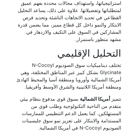
استراتيجياتها، واستهداف مجالات محددة بفهم عميق
لمتطلباتها وتفضيلاتها. علاوة على ذلك، يساعد التحليل
القطاعي في تحديد الاتجاهات الناشئة وتحديد فرص
الابتكار والنمو داخل كل قطاع مميز، مما يضمن قدرة
المشاركين في السوق على التكيف والازدهار في
مشهد متطور باستمرار.
التحليل الإقليمي
تختلف ديناميكيات سوق الصوديوم N-Cocoyl
Glycinate بشكل كبير عبر المناطق المختلفة، وهي
أمريكا الشمالية وأوروبا ومنطقة آسيا والمحيط الهادئ
ومنطقة أمريكا اللاتينية والشرق الأوسط وأفريقيا.
تتميز
أمريكا الشمالية
بسوق قوي مدفوع بنظام بيئي
متقدم من الناحية التكنولوجية وطلب قوي من
المستهلكين. كما يعمل الدعم التنظيمي للممارسات
المستدامة والابتكار على تعزيز نمو سوق جليسينات
الصوديوم N-Cocoyl في أمريكا الشمالية.