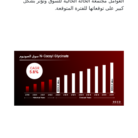
العوامل مجتمعة الحالة الحالية للسوق وتؤثر بشكل
كبير على توقعاتها للفترة المتوقعة.
سوق الصوديوم N-Cocoyl Glycinate
CAGR
 5.8%
Million
Million
$XX.X 
$XX.X 
2019
2020
2021
2022
2023
2029
2024
2025
2026
2028
2030
2031
Historical Years
Forecast Years