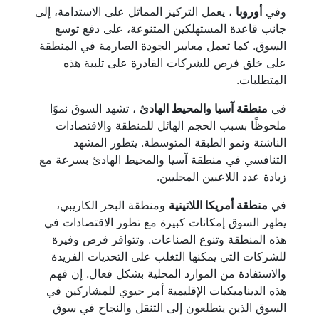
وفي
أوروبا
، يعمل التركيز المماثل على الاستدامة، إلى
جانب قاعدة المستهلكين المتنوعة، على دفع توسع
السوق. كما تعمل معايير الجودة الصارمة في المنطقة
على خلق فرص للشركات القادرة على تلبية هذه
المتطلبات.
في
منطقة آسيا والمحيط الهادئ
، تشهد السوق نموًا
ملحوظًا بسبب الحجم الهائل للمنطقة والاقتصادات
الناشئة ونمو الطبقة المتوسطة. يتطور المشهد
التنافسي في منطقة آسيا والمحيط الهادئ بسرعة مع
زيادة عدد اللاعبين المحليين.
في
منطقة أمريكا اللاتينية
ومنطقة البحر الكاريبي،
يظهر السوق إمكانات كبيرة مع تطور الاقتصادات في
هذه المنطقة وتنوع الصناعات. وتتوافر فرص وفيرة
للشركات التي يمكنها التغلب على التحديات الفريدة
والاستفادة من الموارد المحلية بشكل فعال. إن فهم
هذه الديناميكيات الإقليمية أمر حيوي للمشاركين في
السوق الذين يتطلعون إلى التنقل والنجاح في سوق