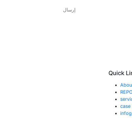
Quick Li
Abou
REP
servi
case 
infog