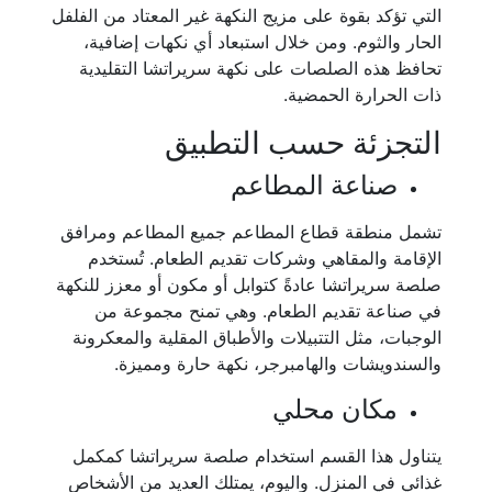
التي تؤكد بقوة على مزيج النكهة غير المعتاد من الفلفل
الحار والثوم. ومن خلال استبعاد أي نكهات إضافية،
تحافظ هذه الصلصات على نكهة سريراتشا التقليدية
ذات الحرارة الحمضية.
التجزئة حسب التطبيق
صناعة المطاعم
تشمل منطقة قطاع المطاعم جميع المطاعم ومرافق
الإقامة والمقاهي وشركات تقديم الطعام. تُستخدم
صلصة سريراتشا عادةً كتوابل أو مكون أو معزز للنكهة
في صناعة تقديم الطعام. وهي تمنح مجموعة من
الوجبات، مثل التتبيلات والأطباق المقلية والمعكرونة
والسندويشات والهامبرجر، نكهة حارة ومميزة.
مكان محلي
يتناول هذا القسم استخدام صلصة سريراتشا كمكمل
غذائي في المنزل. واليوم، يمتلك العديد من الأشخاص