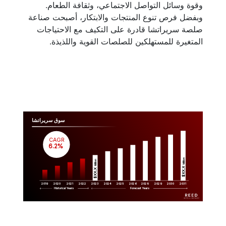
وقوة وسائل التواصل الاجتماعي، وثقافة الطعام.
وبفضل فرص تنوع المنتجات والابتكار، أصبحت صناعة
صلصة سريراتشا قادرة على التكيف مع الاحتياجات
المتغيرة للمستهلكين للصلصات القوية واللذيذة.
سوق سريراتشا
CAGR
 6.2%
Million
Million
$XX.X 
$XX.X 
2019
2020
2021
2022
2023
2029
2024
2025
2026
2028
2030
2031
Historical Years
Forecast Years