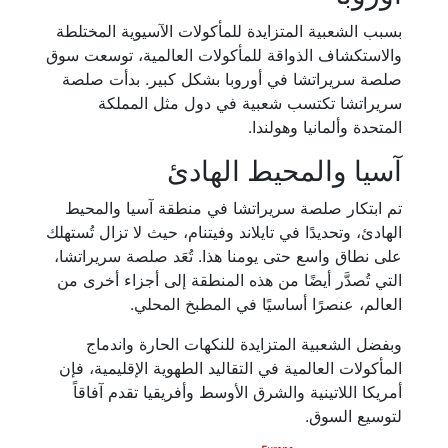
بسبب الشعبية المتزايدة للمأكولات الآسيوية المختلطة
والاستكشاف الذواقة للمأكولات العالمية، توسعت سوق
صلصة سريراتشا في أوروبا بشكل كبير. بدأت صلصة
سريراتشا تكتسب شعبية في دول مثل المملكة
المتحدة وألمانيا وهولندا.
آسيا والمحيط الهادئ
تم ابتكار صلصة سريراتشا في منطقة آسيا والمحيط
الهادئ، وتحديدًا في تايلاند وفيتنام، حيث لا تزال تُستهلك
على نطاق واسع حتى يومنا هذا. تُعَد صلصة سريراتشا،
التي تُصدَّر أيضًا من هذه المنطقة إلى أجزاء أخرى من
العالم، عنصرًا أساسيًا في المطبخ المحلي.
وبفضل الشعبية المتزايدة للنكهات الحارة واندماج
المأكولات العالمية في التقاليد الطهوية الإقليمية، فإن
أمريكا اللاتينية والشرق الأوسط وأفريقيا تقدم آفاقاً
لتوسيع السوق.