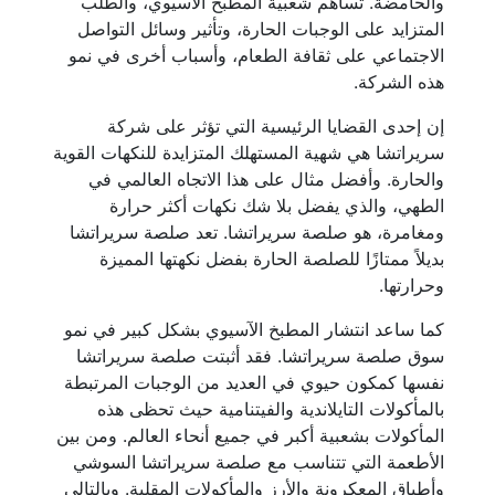
والحامضة. تساهم شعبية المطبخ الآسيوي، والطلب
المتزايد على الوجبات الحارة، وتأثير وسائل التواصل
الاجتماعي على ثقافة الطعام، وأسباب أخرى في نمو
هذه الشركة.
إن إحدى القضايا الرئيسية التي تؤثر على شركة
سريراتشا هي شهية المستهلك المتزايدة للنكهات القوية
والحارة. وأفضل مثال على هذا الاتجاه العالمي في
الطهي، والذي يفضل بلا شك نكهات أكثر حرارة
ومغامرة، هو صلصة سريراتشا. تعد صلصة سريراتشا
بديلاً ممتازًا للصلصة الحارة بفضل نكهتها المميزة
وحرارتها.
كما ساعد انتشار المطبخ الآسيوي بشكل كبير في نمو
سوق صلصة سريراتشا. فقد أثبتت صلصة سريراتشا
نفسها كمكون حيوي في العديد من الوجبات المرتبطة
بالمأكولات التايلاندية والفيتنامية حيث تحظى هذه
المأكولات بشعبية أكبر في جميع أنحاء العالم. ومن بين
الأطعمة التي تتناسب مع صلصة سريراتشا السوشي
وأطباق المعكرونة والأرز والمأكولات المقلية. وبالتالي