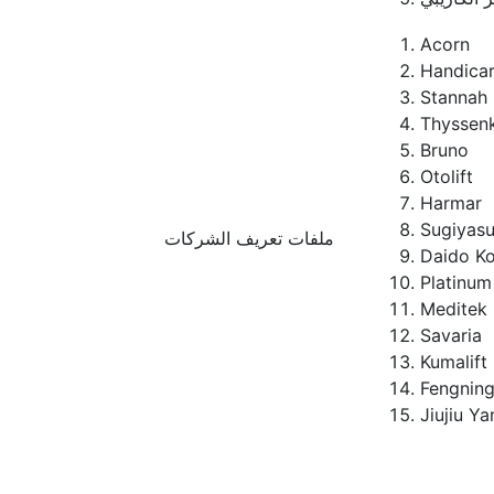
Acorn
Handica
Stannah
Thyssen
Bruno
Otolift
Harmar
Sugiyas
ملفات تعريف الشركات
Daido K
Platinum
Meditek
Savaria
Kumalift
Fengnin
Jiujiu Y