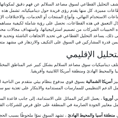
ف التحليل القطاعي لسوق مصاعد السلالم عن فهم دقيق لمكوناتها ا
عات مميزة، كل منها يقدم رؤى فريدة حول ديناميكياته. تشمل هذه 
عات الاستخدام النهائي، وأنواع المنتجات أو الخدمات، والاختلافات الإ
ال التعمق في هذه القطاعات، نحصل على رؤية شاملة لكيفية مساهمة
 الحبيبات الشركات من تصميم استراتيجياتها، واستهداف مجالات محددة
 ذلك، يساعد التحليل القطاعي في تحديد الاتجاهات الناشئة وتحديد ف
من قدرة المشاركين في السوق على التكيف والازدهار في مشهد متطو
تحليل الإقليمي
لف ديناميكيات سوق مصاعد السلالم بشكل كبير عبر المناطق المختلف
ا والمحيط الهادئ ومنطقة أمريكا اللاتينية وأفريقيا.
يز
أمريكا الشمالية
بسوق قوي مدفوع بنظام بيئي متقدم من الناحية ا
ل الدعم التنظيمي للممارسات المستدامة والابتكار على تغذية نمو س
ي
أوروبا
، يعمل التركيز المماثل على الاستدامة، إلى جانب قاعدة الم
ل معايير الجودة الصارمة في المنطقة على خلق فرص للشركات القادر
منطقة آسيا والمحيط الهادئ
، تشهد السوق نموًا ملحوظًا بسبب الحجم