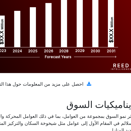
Million
Million
$XX.X 
XX.X 
023
2029
2024
2025
2026
2028
2030
2031
Forecast Years
تنزيل عينة مجانية
احصل على مزيد من المعلومات حول هذا الت
ناميكيات السوق
ثر نمو السوق بمجموعة من العوامل، بما في ذلك العوامل المحركة و
لالم في المقام الأول إلى عوامل مثل شيخوخة السكان والتركيز المت
يد المنازل.