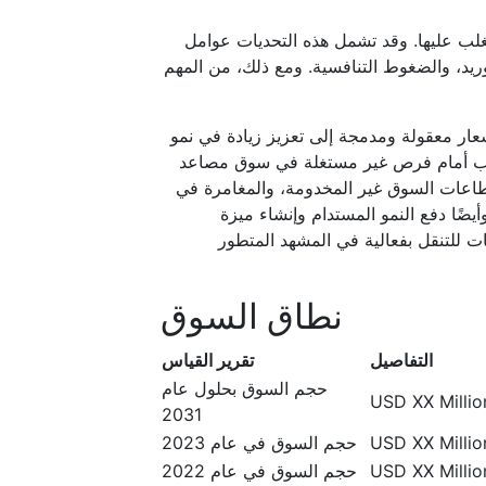
غلب عليها. وقد تشمل هذه التحديات عوامل
ريد، والضغوط التنافسية. ومع ذلك، من المهم
سعار معقولة ومدمجة إلى تعزيز زيادة في نمو
بواب أمام فرص غير مستغلة في سوق مصاعد
قطاعات السوق غير المخدومة، والمغامرة في
ًا دفع النمو المستدام وإنشاء ميزة
كات للتنقل بفعالية في المشهد المتطور
نطاق السوق
التفاصيل
تقرير القياس
حجم السوق بحلول عام
USD XX Million
2031
USD XX Million
حجم السوق في عام 2023
USD XX Million
حجم السوق في عام 2022