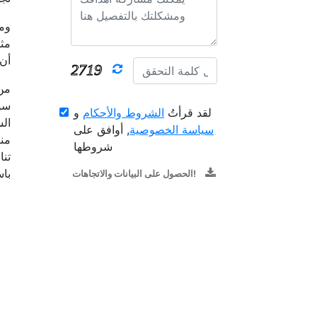
ومن
مثل
أن 
من 
سوق
لقد قرأتُ
الشروط والأحكام
و
الس
سياسة الخصوصية
, أوافق على
منا
شروطها
تنا
با
الحصول على البيانات والاتجاهات!