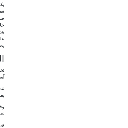
يكش
قطا
صنا
خل
هذه
على
يض
ال
تخت
آسي
تتم
يعم
وف
تعم
في