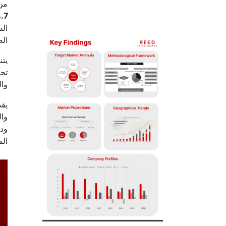
من
.7٪
الس
الص
يتن
تحل
وال
يقد
وال
ودي
الم