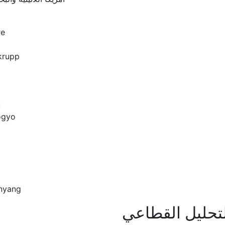
re
krupp
u
ogyo
g
anyang
تحليل القطاعي