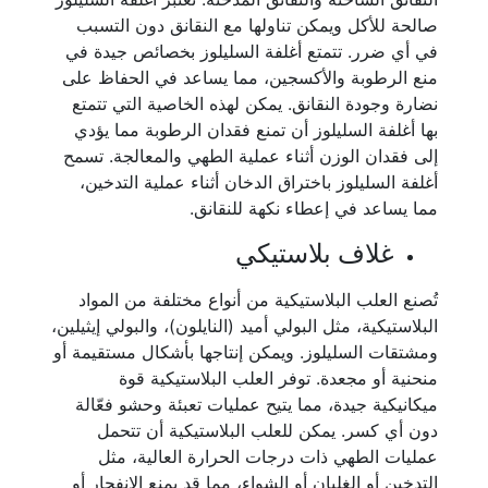
صالحة للأكل ويمكن تناولها مع النقانق دون التسبب
في أي ضرر. تتمتع أغلفة السليلوز بخصائص جيدة في
منع الرطوبة والأكسجين، مما يساعد في الحفاظ على
نضارة وجودة النقانق. يمكن لهذه الخاصية التي تتمتع
بها أغلفة السليلوز أن تمنع فقدان الرطوبة مما يؤدي
إلى فقدان الوزن أثناء عملية الطهي والمعالجة. تسمح
أغلفة السليلوز باختراق الدخان أثناء عملية التدخين،
مما يساعد في إعطاء نكهة للنقانق.
غلاف بلاستيكي
تُصنع العلب البلاستيكية من أنواع مختلفة من المواد
البلاستيكية، مثل البولي أميد (النايلون)، والبولي إيثيلين،
ومشتقات السليلوز. ويمكن إنتاجها بأشكال مستقيمة أو
منحنية أو مجعدة. توفر العلب البلاستيكية قوة
ميكانيكية جيدة، مما يتيح عمليات تعبئة وحشو فعّالة
دون أي كسر. يمكن للعلب البلاستيكية أن تتحمل
عمليات الطهي ذات درجات الحرارة العالية، مثل
التدخين أو الغليان أو الشواء، مما قد يمنع الانفجار أو