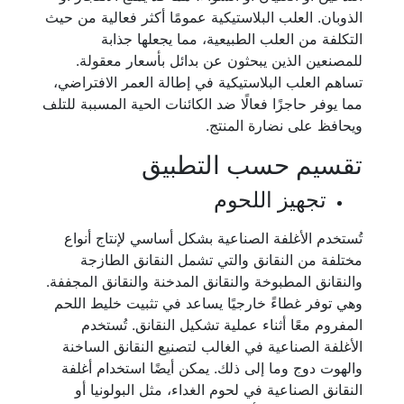
الذوبان. العلب البلاستيكية عمومًا أكثر فعالية من حيث
التكلفة من العلب الطبيعية، مما يجعلها جذابة
للمصنعين الذين يبحثون عن بدائل بأسعار معقولة.
تساهم العلب البلاستيكية في إطالة العمر الافتراضي،
مما يوفر حاجزًا فعالًا ضد الكائنات الحية المسببة للتلف
ويحافظ على نضارة المنتج.
تقسيم حسب التطبيق
تجهيز اللحوم
تُستخدم الأغلفة الصناعية بشكل أساسي لإنتاج أنواع
مختلفة من النقانق والتي تشمل النقانق الطازجة
والنقانق المطبوخة والنقانق المدخنة والنقانق المجففة.
وهي توفر غطاءً خارجيًا يساعد في تثبيت خليط اللحم
المفروم معًا أثناء عملية تشكيل النقانق. تُستخدم
الأغلفة الصناعية في الغالب لتصنيع النقانق الساخنة
والهوت دوج وما إلى ذلك. يمكن أيضًا استخدام أغلفة
النقانق الصناعية في لحوم الغداء، مثل البولونيا أو