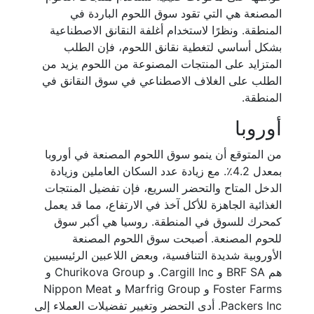
المصنعة هي التي تقود سوق اللحوم الباردة في
المنطقة. ونظرًا لاستخدام أغلفة النقانق الاصطناعية
بشكل أساسي لتغطية نقانق اللحوم، فإن الطلب
المتزايد على المنتجات المصنوعة من اللحوم يزيد من
الطلب على الغلاف الاصطناعي في سوق النقانق في
المنطقة.
أوروبا
من المتوقع أن ينمو سوق اللحوم المصنعة في أوروبا
بمعدل 4.2٪. مع زيادة عدد السكان العاملين وزيادة
الدخل المتاح والتحضر السريع، فإن تفضيل المنتجات
الغذائية الجاهزة للأكل آخذ في الارتفاع، مما قد يعمل
كمحرك للسوق في المنطقة. روسيا هي أكبر سوق
للحوم المصنعة. أصبحت سوق اللحوم المصنعة
الأوروبية شديدة التنافسية، وبعض اللاعبين الرئيسيين
هم BRF SA و Cargill Inc. و Churikova Group و
Foster Farms و Marfrig Group و Nippon Meat
Packers Inc. أدى التحضر وتغيير تفضيلات العملاء إلى