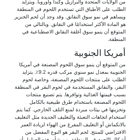
من الولايات المتحدة والبرازيل وكندا وأوروبا. ويتزايد
الطلب على الأطباق التي تستخدم اللحوم في المنطقة
ويساهم في نمو سوق النقانق. وقد وجد أن لحم الخنزير
هو المادة الأكثر استخدامًا في النقانق. وبالتالي من
المتوقع أن ينمو سوق أغلفة النقانق الاصطناعية في
المنطقة.
أمريكا الجنوبية
من المتوقع أن ينمو سوق اللحوم المصنعة في أمريكا
الجنوبية بمعدل نمو سنوي مركب قدره 9.2٪. يتزايد
الطلب على منتجات اللحوم المصنعة، وخاصة لحوم
البقر، والنقانق المستخدمة في لحوم البقر في المنطقة
بسبب قيمتها الغذائية وتوافرها. يتم تصنيع منتجات
اللحوم المصنعة باستخدام طرق طبيعية بالكامل
وتخزينها في بيئات مبردة لمنع التلف الخارجي. كما يتم
استخدام اتجاهات التعبئة والتغليف الجديدة مثل التغليف
بالانكماش أو التغليف المفرغ من الهواء لزيادة العمر
الافتراضي للمنتج. لحم البقر هو النوع المفضل من
أشكال اللحوم في المنطقة. من شأن هذه العوامل أن