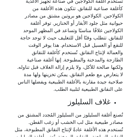
تستخدم أغلفة الكولاجين في صناعة تجهيز الأغذية
كأغلفة صناعية للنقانق. تتكون هذه الأغلفة من
الكولاجين. الكولاجين هو بروتين مشتق من مصادر
حيوانية مثل جلود الأبقار أو الخنازير. توفر أغلفة
الكولاجين غلافًا مناسبًا وتساعد في المظهر الموحد
للنقانق. تتطلب وقتًا أقل للتغليف حيث لا توجد حاجة
للنقع أو الغسيل قبل الاستخدام. هذا يوفر الوقت
والعمالة لإنتاج النقانق. تُستخدم كأغلفة للنقانق
الطازجة والمدخنة والمطبوخة. إنها أغلفة صناعية
ولكنها صالحة للأكل، ولا يلزم إزالة الغلاف قبل تناوله.
لا يتعارض مع طعم النقانق. يمكن تخزينها ولها مدة
صلاحية جيدة مقارنة بالأغلفة الطبيعية ويفضلها الناس
على النقانق الطبيعية لتلبية الطلب.
غلاف السليلوز
تُصنع أغلفة السليلوز من السليلوز المُجدد المشتق من
مصادر طبيعية مثل لب الخشب أو زغب القطن.
تُستخدم هذه الأغلفة عادةً لإنتاج النقانق المطبوخة، مثل
النقانق الساخنة والنقانق المدخنة. تُعتبر أغلفة السليلوز