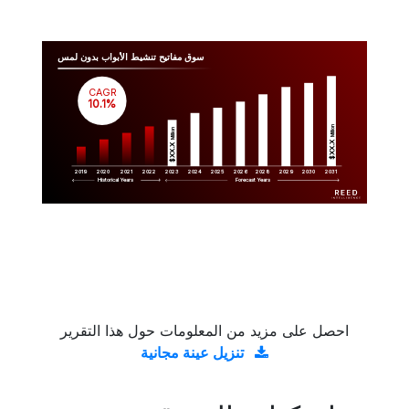
سوق مفاتيح تنشيط الأبواب بدون لمس
CAGR
 10.1%
Million
Million
$XX.X 
$XX.X 
2019
2020
2021
2022
2023
2029
2024
2025
2026
2028
2030
2031
Historical Years
Forecast Years
احصل على مزيد من المعلومات حول هذا التقرير
تنزيل عينة مجانية