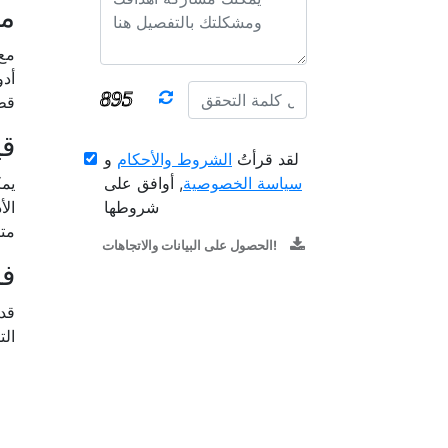
م
مع 
أدو
قطع
قي
لقد قرأتُ
الشروط والأحكام
و
سياسة الخصوصية
, أوافق على
يمك
شروطها
الأ
متن
الحصول على البيانات والاتجاهات!
ف
قد 
ال