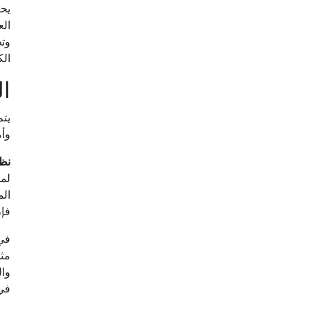
يحت
الع
وتح
الكيميا
ال
يتم
وأم
نظر
لمس
الم
فإن
في 
مثل
وال
في 