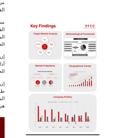
من
الف
مسح
الف
الم
الح
إن 
أدا
الح
إن 
طرق
الم
هي 