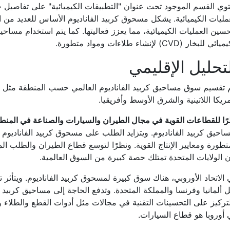
وي القسم الموجود تحت عنوان "التطبيقات الكيميائية" على تفاصيل 
مليات الكيميائية. يشكل مسحوق كربيد الفاناديوم الأساس للعديد من 
سين العمليات الكيميائية، مما يعزز فعاليتها. كما يتم استخدام مساح
ئي للبخار (CVD) لإنشاء طلاءات ومواد متطورة.
تحليل الإقليمي
 تقسيم سوق مساحيق كربيد الفاناديوم العالمي حسب المنطقة مثل أمر
ريكا اللاتينية والشرق الأوسط وأفريقيا.
ًا للقطاعات القوية في مجال الطيران والسيارات والصناعة في المنط
احيق كربيد الفاناديوم. ويتزايد الطلب على مسحوق كربيد الفاناديوم
تطورة ومعايير الإنتاج القوية. ونظرًا لتوسع قطاع الطيران والطلب المت
 الولايات المتحدة تمتلك حصة كبيرة من السوق العالمية.
الاتحاد الأوروبي، هناك سوق كبيرة لمسحوق كربيد الفاناديوم. ويتأثر 
 ألمانيا وفرنسا والمملكة المتحدة. وتدفع الحاجة إلى مساحيق كربيد 
تركيز على التحسينات التقنية في مجالات مثل أدوات القطع والطلاء 
أوروبا هو قطاع السيارات.