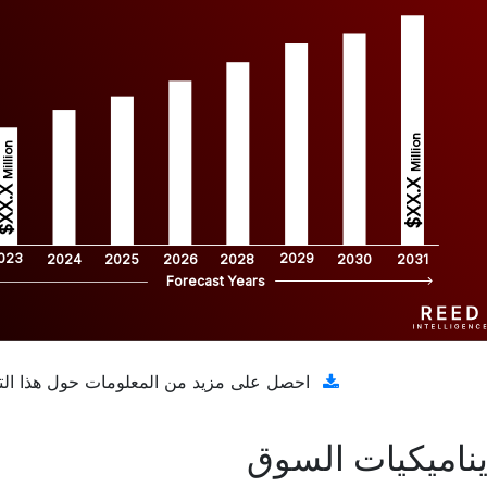
Million
Million
$XX.X 
XX.X 
023
2029
2024
2025
2026
2028
2030
2031
Forecast Years
تنزيل عينة مجانية
احصل على مزيد من المعلومات حول هذا الت
ناميكيات السوق