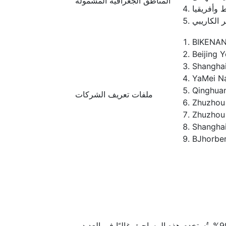
المناطق الجغرافية المشمولة
 وأفريقيا
ر الكاريبي
BIKENA
Beijing 
Shangha
YaMei N
Qinghua
ملفات تعريف الشركات
Zhuzhou 
Zhuzhou 
Shangha
BJhorbe
يتناول هذا القسم جزيئات كربيد الفاناديوم التي تصل نسبة نقائها إلى 99.9%. تُستخدم هذه المساحيق غالبًا في العديد