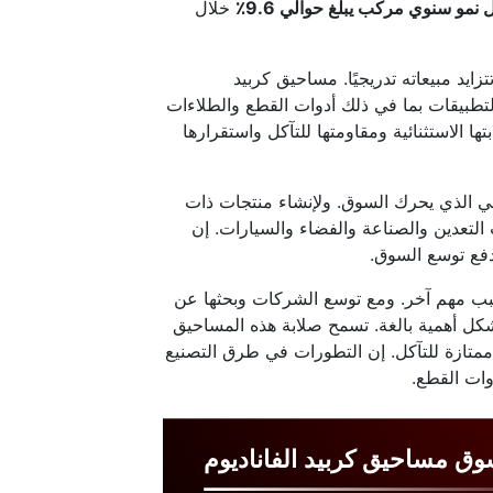
نمو سنوي مركب يبلغ حوالي 9.6٪
خلال
ايد مبيعاته تدريجيًا. مساحيق كربيد
لتطبيقات بما في ذلك أدوات القطع والطلاءات
 الاستثنائية ومقاومتها للتآكل واستقرارها
يسي الذي يحرك السوق. ولإنشاء منتجات ذات
لتعدين والصناعة والفضاء والسيارات. إن
دفع توسع السوق.
 سبب مهم آخر. ومع توسع الشركات وبحثها عن
شكل أهمية بالغة. تسمح صلابة هذه المساحيق
ممتازة للتآكل. إن التطورات في طرق التصنيع
ات القطع.
ق مساحيق كربيد الفاناديوم