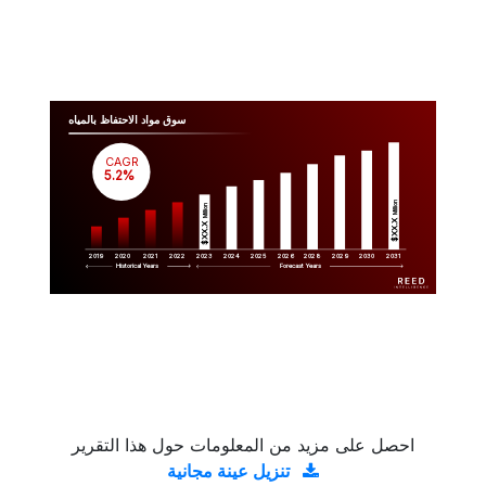
سوق مواد الاحتفاظ بالمياه
CAGR
 5.2%
Million
Million
$XX.X 
$XX.X 
2019
2020
2021
2022
2023
2029
2024
2025
2026
2028
2030
2031
Historical Years
Forecast Years
احصل على مزيد من المعلومات حول هذا التقرير
تنزيل عينة مجانية