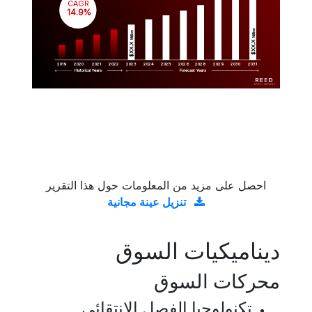
CAGR
 14.9%
Million
Million
$XX.X 
$XX.X 
2019
2020
2021
2022
2023
2029
2024
2025
2026
2028
2030
2031
Historical Years
Forecast Years
احصل على مزيد من المعلومات حول هذا التقرير
تنزيل عينة مجانية
ديناميكيات السوق
محركات السوق
تكنولوجيا الفصل الانتقائي