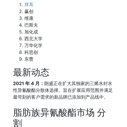
拜耳
赢创
维康
巴斯夫
旭化成
西北大学
万华化学
科思创
东曹
最新动态
2021 年 4 月：
朗盛正在扩大其独家的三烯水封水
性异氰酸酯分散体选择。旨在扩展应用范围并满足
最苛刻的客户需求的新品牌已添加到产品线中。
脂肪族异氰酸酯市场 分
割