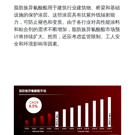
脂肪族异氰酸酯用于建筑行业建筑物、桥梁和基础
设施的保护涂层。这些涂层具有抗紫外线辐射能
力，可防止褪色和变质。由于各行业对高性能涂料
和粘合剂的需求不断增加，脂肪族异氰酸酯市场预
计将持续扩大。然而，还应考虑监管限制、工人安
全和环境影响等因素。
脂肪族异氰酸酯市场
CAGR
 8.5%
Million
Million
$XX.X 
$XX.X 
2019
2020
2021
2022
2023
2029
2024
2025
2026
2028
2030
2031
Historical Years
Forecast Years