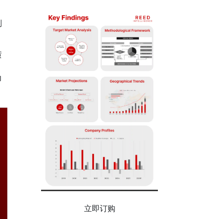
别
喷
力
立即订购