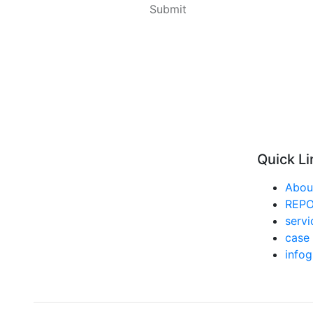
Quick Li
Abou
REP
servi
case 
infog