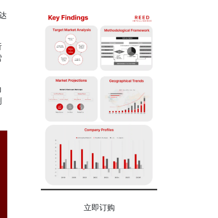
达
析
雪
力
测
立即订购