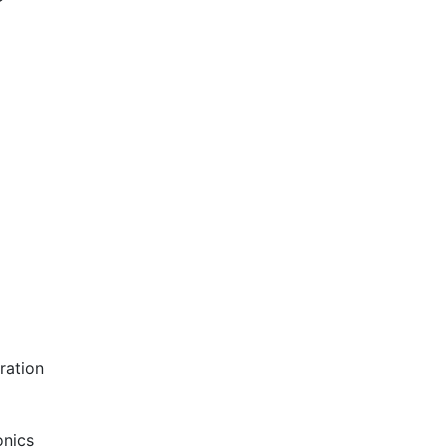
ration
onics