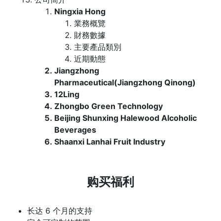
Ningxia Hong
業務概覽
財務數據
主要產品類別
近期動態
Jiangzhong
Pharmaceutical(Jiangzhong Qinong)
12Ling
Zhongbo Green Technology
Beijing Shunxing Halewood Alcoholic
Beverages
Shaanxi Lanhai Fruit Industry
购买福利
长达 6 个月的支持