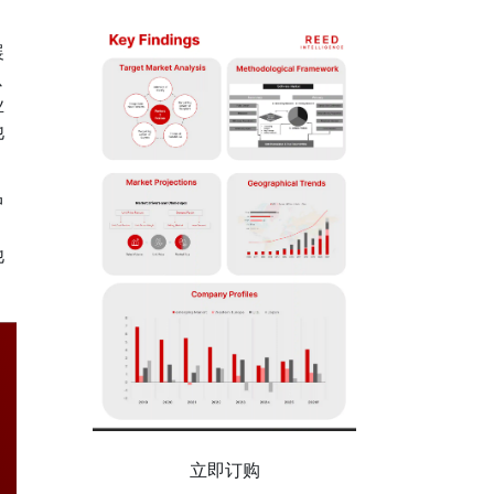
展
以
业
他
中
，
他
立即订购