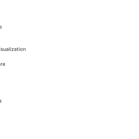
e
sualization
are
H