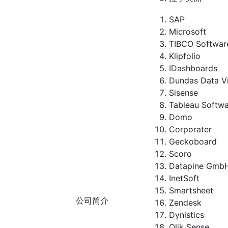
SAP
Microsoft
TIBCO Softwar
Klipfolio
IDashboards
Dundas Data Vi
Sisense
Tableau Softw
Domo
Corporater
Geckoboard
Scoro
Datapine Gmb
InetSoft
Smartsheet
公司简介
Zendesk
Dynistics
Qlik Sense