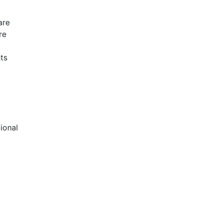
are
re
ts
ional