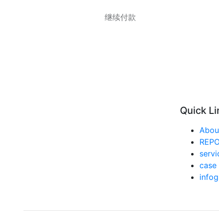
继续付款
Quick Li
Abou
REP
servi
case 
infog