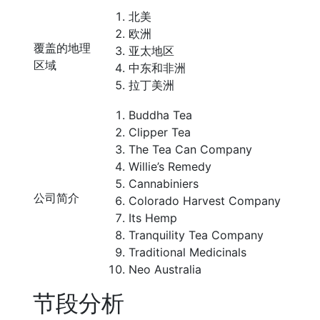
北美
欧洲
覆盖的地理
亚太地区
区域
中东和非洲
拉丁美洲
Buddha Tea
Clipper Tea
The Tea Can Company
Willie’s Remedy
Cannabiniers
公司简介
Colorado Harvest Company
Its Hemp
Tranquility Tea Company
Traditional Medicinals
Neo Australia
节段分析