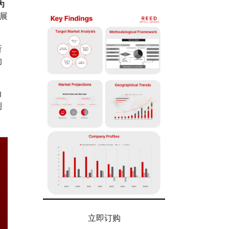
为
展
析
的
力
测
立即订购