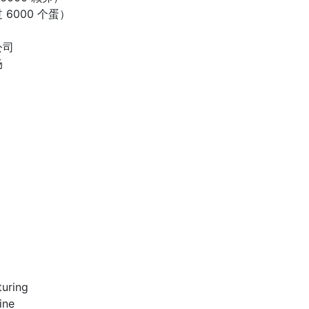
 6000 个蛋）
公司
场
turing
ine