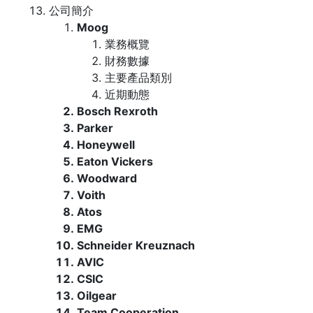
公司簡介
Moog
業務概覽
財務數據
主要產品類別
近期動態
Bosch Rexroth
Parker
Honeywell
Eaton Vickers
Woodward
Voith
Atos
EMG
Schneider Kreuznach
AVIC
CSIC
Oilgear
Team Cooperation