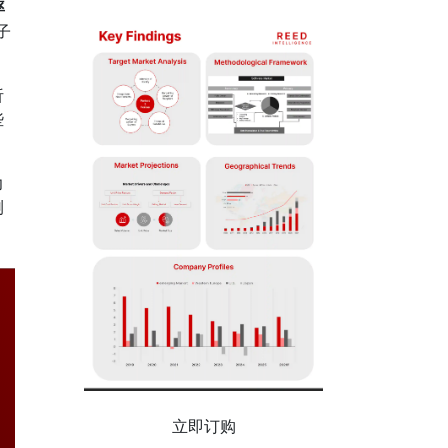
率
子
析
些
力
测
立即订购