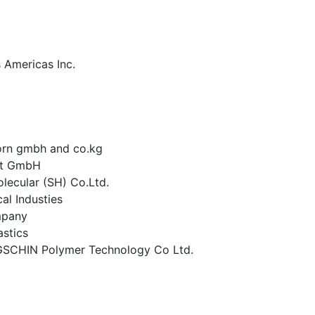
Americas Inc.
born gmbh and co.kg
nt GmbH
lecular (SH) Co.Ltd.
l Industies
mpany
astics
SCHIN Polymer Technology Co Ltd.