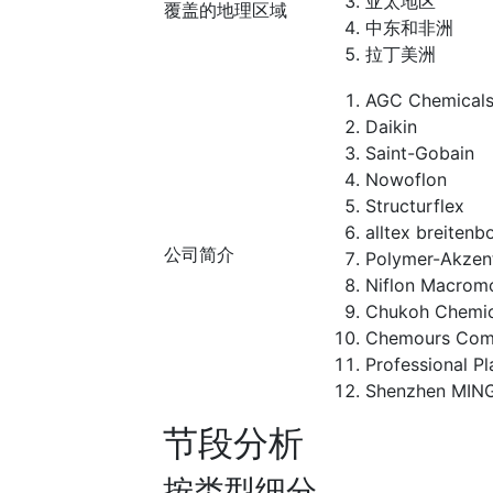
亚太地区
覆盖的地理区域
中东和非洲
拉丁美洲
AGC Chemicals 
Daikin
Saint-Gobain
Nowoflon
Structurflex
alltex breiten
公司简介
Polymer-Akze
Niflon Macromo
Chukoh Chemica
Chemours Co
Professional Pl
Shenzhen MING
节段分析
按类型细分