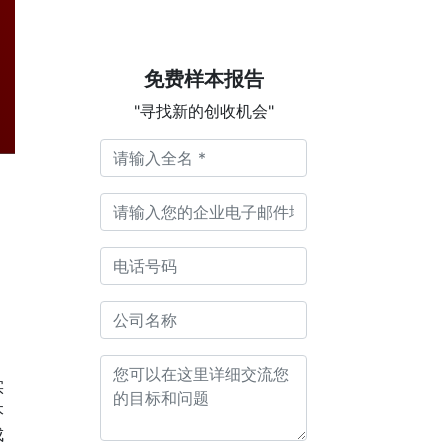
免费样本报告
"寻找新的创收机会"
实
本
成