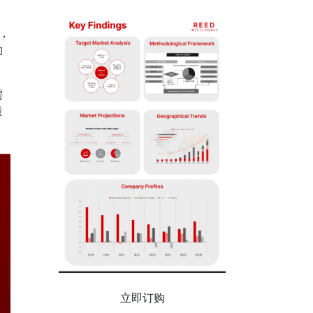
，
的
需
量
立即订购