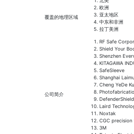
北美
欧洲
亚太地区
覆盖的地理区域
中东和非洲
拉丁美洲
RF Safe Corpor
Shield Your Bo
Shenzhen Everw
KITAGAWA INDU
SafeSleeve
Shanghai Laimu
Cheng YeDe Ku
Photofabricatio
公司简介
DefenderShield
Laird Technolog
Noxtak
CGC precision 
3M