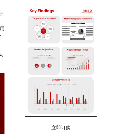
上
用
一
大
立即订购