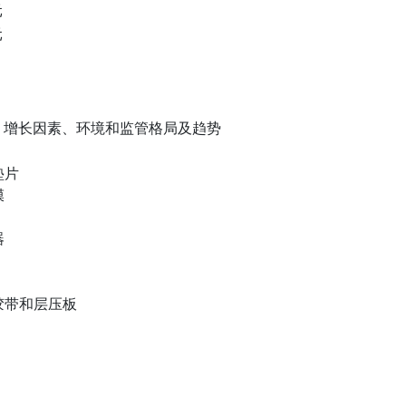
元
元
、增长因素、环境和监管格局及趋势
垫片
膜
器
蔽胶带和层压板