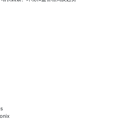
ts
onix