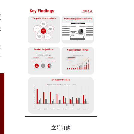
是
于
造
终
这
立即订购