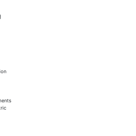
用
ion
ments
ric