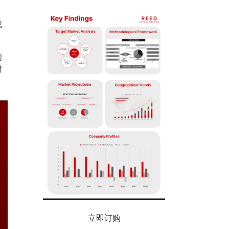
或
闭
时
立即订购