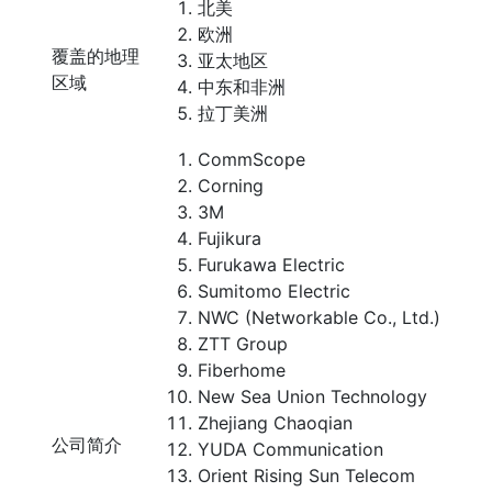
北美
欧洲
覆盖的地理
亚太地区
区域
中东和非洲
拉丁美洲
CommScope
Corning
3M
Fujikura
Furukawa Electric
Sumitomo Electric
NWC (Networkable Co., Ltd.)
ZTT Group
Fiberhome
New Sea Union Technology
Zhejiang Chaoqian
公司简介
YUDA Communication
Orient Rising Sun Telecom