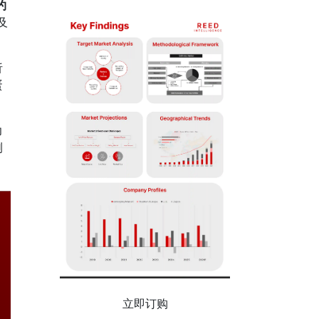
约
及
析
蛋
力
测
立即订购