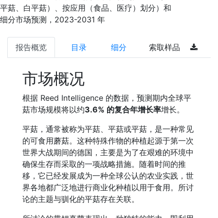
平菇、白平菇）、按应用（食品、医疗）划分）和
细分市场预测，2023-2031 年
报告概览
目录
细分
索取样品
市场概况
根据 Reed Intelligence 的数据，预测期内全球平
菇市场规模将以约
3.6% 的复合年增长率
增长。
平菇，通常被称为平菇、平菇或平菇，是一种常见
的可食用蘑菇。这种特殊作物的种植起源于第一次
世界大战期间的德国，主要是为了在艰难的环境中
确保生存而采取的一项战略措施。随着时间的推
移，它已经发展成为一种全球公认的农业实践，世
界各地都广泛地进行商业化种植以用于食用。所讨
论的主题与驯化的平菇存在关联。