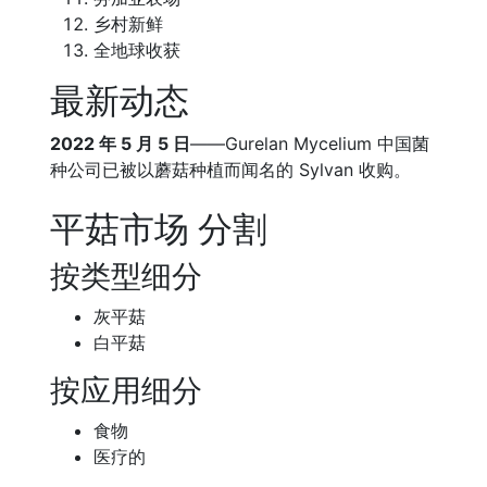
乡村新鲜
全地球收获
最新动态
2022 年 5 月 5 日
——Gurelan Mycelium 中国菌
种公司已被以蘑菇种植而闻名的 Sylvan 收购。
平菇市场 分割
按类型细分
灰平菇
白平菇
按应用细分
食物
医疗的