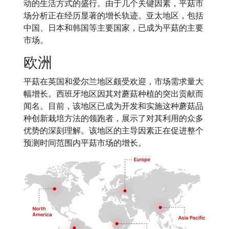
动的生活方式的盛行。由于几个关键因素，平菇市
场分析正在经历显著的增长轨迹。亚太地区，包括
中国、日本和韩国等主要国家，已成为平菇的主要
市场。
欧洲
平菇在英国和爱尔兰地区颇受欢迎，市场需求量大
幅增长。西班牙地区因其对蘑菇种植的突出贡献而
闻名。目前，该地区已成为开发和实施这种蘑菇品
种创新栽培方法的领跑者，展示了对其利用的众多
优势的深刻理解。该地区的主导因素正在促进整个
预测时间范围内平菇市场的增长。