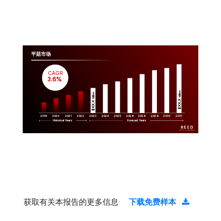
平菇市场
CAGR
 3.6%
Million
Million
$XX.X 
$XX.X 
2019
2020
2021
2022
2023
2029
2024
2025
2026
2028
2030
2031
Historical Years
Forecast Years
获取有关本报告的更多信息
下载免费样本