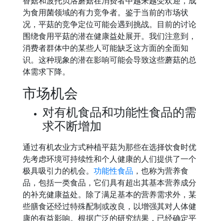
香菇和波托贝洛蘑菇在消费者中越来越受欢迎，成
为食用菌领域的有力竞争者。鉴于当前的市场状
况，平菇的竞争定位可能会遇到挑战。目前的讨论
围绕食用平菇的潜在健康益处展开。我们注意到，
消费者群体中的某些人可能缺乏这方面的全面知
识。这种现象的潜在影响可能会导致这些蘑菇的总
体需求下降。
市场机会
对有机食品和功能性食品的需
求不断增加
通过有机农业方式种植平菇为那些在选择饮食时优
先考虑环境可持续性和个人健康的人们提供了一个
极具吸引力的机会。
功能性食品
，也称为营养食
品，包括一类食品，它们具有超出其基本营养成分
的补充健康益处。除了满足基本的营养需求外，某
些膳食还经过特殊配制或改良，以增强其对人体健
康的有益影响。根据广泛的研究结果，已经确定平