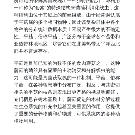
所讨论的带鳃真菌表现出一种独特的能力，即利用
一种称为“套索”的特殊结构来诱捕和消化线虫，这
种结构由位于其鳃上的菌丝组成。由于经常误认属
于平菇属的多个相同物种，因此该复杂群体中各个
物种的分布统计数据本质上容易产生很大的不确定
性。平菇，俗称平菇，广泛分布于全球各个温带和
亚热带林地地区，尽管它们在北美热带太平洋西北
部并不普遍存在。
平菇是目前已知的为数不多的食肉蘑菇之一。这种
蘑菇的菌丝具有显著的主动消灭和分解线虫的能
力，这可能是真菌获取氮的一种机制。平菇，俗称
平菇，在各种栖息地中分布广泛。相反，与其密切
相关的平菇的枝条则表现出更严格的栖息地偏好，
专门栖息在树木基质上。蘑菇促进的木材分解过程
在生态系统的补充中起着至关重要的作用，它提供
了重要的营养物质和矿物质，可供系统内的各种动
植物利用。