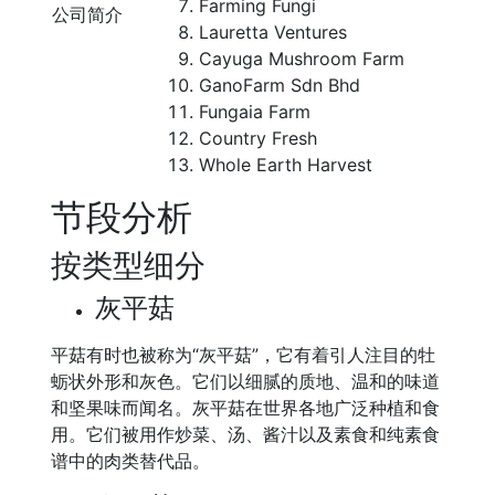
Farming Fungi
公司简介
Lauretta Ventures
Cayuga Mushroom Farm
GanoFarm Sdn Bhd
Fungaia Farm
Country Fresh
Whole Earth Harvest
节段分析
按类型细分
灰平菇
平菇有时也被称为“灰平菇”，它有着引人注目的牡
蛎状外形和灰色。它们以细腻的质地、温和的味道
和坚果味而闻名。灰平菇在世界各地广泛种植和食
用。它们被用作炒菜、汤、酱汁以及素食和纯素食
谱中的肉类替代品。