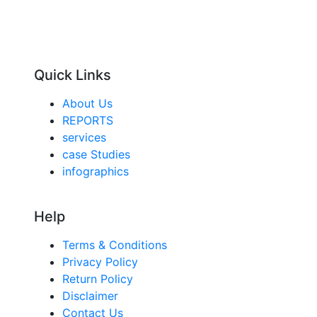
Quick Links
About Us
REPORTS
services
case Studies
infographics
Help
Terms & Conditions
Privacy Policy
Return Policy
Disclaimer
Contact Us