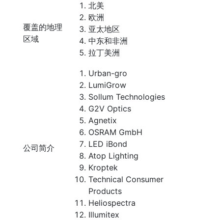
北美
欧洲
覆盖的地理
亚太地区
区域
中东和非洲
拉丁美洲
Urban-gro
LumiGrow
Sollum Technologies
G2V Optics
Agnetix
OSRAM GmbH
LED iBond
公司简介
Atop Lighting
Kroptek
Technical Consumer
Products
Heliospectra
Illumitex