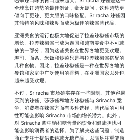
烈辛辣口味的胃口越来越大。Sriracha 辣酱是这一
全球烹饪趋势的最佳例证，毫无疑问，这种趋势更
倾向于更辣、更大胆的口味搭配。Sriracha 辣酱因
其独特的风味和辣度而成为极佳的辣酱替代品。
亚洲美食的流行也极大地促进了拉差辣椒酱市场的
增长。拉差辣椒酱已成为泰国和越南美食中不可或
缺的一部分，因为这些美食在世界各地更受欢迎。
寿司、面条、米饭和炒菜只是与拉差辣椒酱搭配的
几种食物。因此，拉差辣椒酱是一种在世界各地的
餐馆和家庭中广泛使用的香料，在亚洲国家以外也
越来越受欢迎。
不过，Sriracha 市场确实存在一些限制。其他容易
买到的辣酱、莎莎酱和地方辣椒酱与 Sriracha 竞
争。消费者在辣酱方面有多种选择，替代品的可用
性可能会影响 Sriracha 市场的增长潜力。此外，
对 Sriracha 酱中钠和糖含量的饮食和健康担忧可
能会影响消费者的选择。为了解决这些问题，制造
商正专注于提供低钠或无糖产品，以满足注重健康