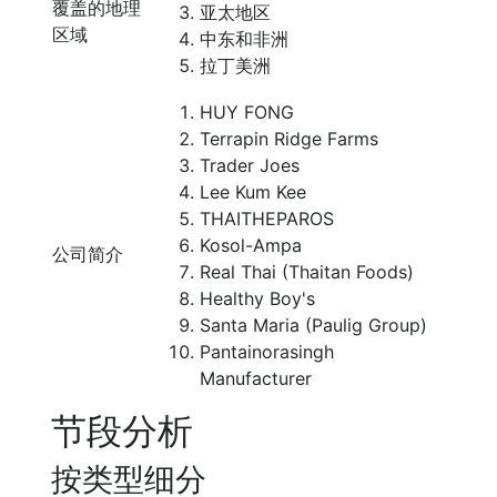
覆盖的地理
亚太地区
区域
中东和非洲
拉丁美洲
HUY FONG
Terrapin Ridge Farms
Trader Joes
Lee Kum Kee
THAITHEPAROS
Kosol-Ampa
公司简介
Real Thai (Thaitan Foods)
Healthy Boy's
Santa Maria (Paulig Group)
Pantainorasingh
Manufacturer
节段分析
按类型细分